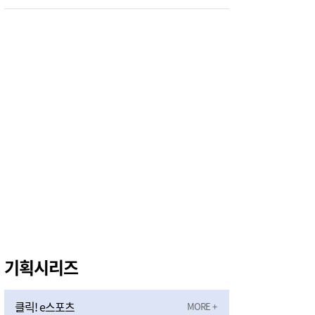
대전교육청 교육국장에 명달호… 9월 1일자 181명 인사
5시간전
태안군, 다문화가정 자녀 진로·진학 특강 개최
6시간전
태안군, 지역사회보장협의체 제2차 대표협의체 회의 개최
6시간전
‘2027 논산세계딸기산업엑스포’, 보령머드축제서 전격 홍보
7시간전
기획시리즈
클릭! e스포츠