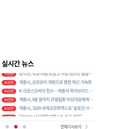
5시간전
태안군, 다문화가정 자녀 진로·진학 특강 개최
6시간전
태안군, 지역사회보장협의체 제2차 대표협의체 회의 개최
6시간전
‘2027 논산세계딸기산업엑스포’, 보령머드축제서 전격 홍보
7시간전
논산시, ‘2026 을지연습’ 준비보고회 개최
7시간전
광석면, 학교·마을 손잡고 아동·청소년 물놀이 축제 성료
7시간전
계룡시, 성과관리 개편으로 행정 혁신 가속화
8시간전
K-크로스오버의 정수…계룡서 하이브리드 국악 ‘누모리쇼’
실시간 뉴스
8시간전
계룡시, 9월 말까지 온열질환 비상대응체계 총력 가동
8시간전
계룡시, ‘2029 세계군문화엑스포’ 슬로건 시민 공모전 개최
8시간전
“2027 논산세계딸기엑스포 성공 개최”… 지역 단체·기업 응원 열기 ‘후끈’
8시간전
태안군, 2026 을지연습 준비 '이상 무'
8시간전
공주소방서, 20일 ‘소방차 길 터주기’ 전국 긴급출동 훈련
8시간전
국립공주대, 현장 맞춤형 3D CAD 금형 설계 직무역량 강화 과정 성료
8시간전
[현장에서 만난 사람]세계 최대 반도체 공정 장비 제조 기업 ASML 한종호 매니저
4시간전
전체기사보기