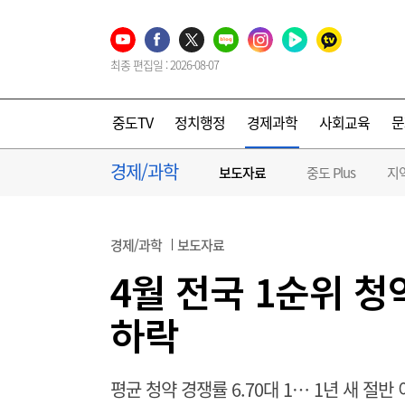
최종 편집일 : 2026-08-07
중도TV
정치행정
경제과학
사회교육
문
경제/과학
보도자료
중도 Plus
지
경제/과학
보도자료
4월 전국 1순위 청
하락
평균 청약 경쟁률 6.70대 1… 1년 새 절반