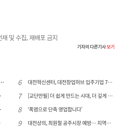
무단전재 및 수집, 재배포 금지
기자의 다른기사
보기
 컨텍-AP위성, 루마니아에 지상국 시스템 전수
대전혁신센터, 대전창업허브 입주기업 7개사 모집
량 집중해야
[교단만필] 더 쉽게 만드는 시대, 더 깊게 배우는 교육
주여건 좋아진다
‘폭염으로 단축 영업합니다’
민 수용성'
대전상의, 최원철 공주시장 예방… 지역경제 협력방안 논의