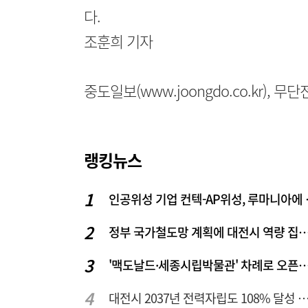
다.
조훈희 기자
중도일보(www.joongdo.co.kr), 
랭킹뉴스
인공위성 기업
정부 국가철도망 계획에 대전시 역
'맥도날드·세종시립박물관' 차례로 오픈… 고운동 정
대전시 2037년 전력자립도 108% 달성 관건은 '주