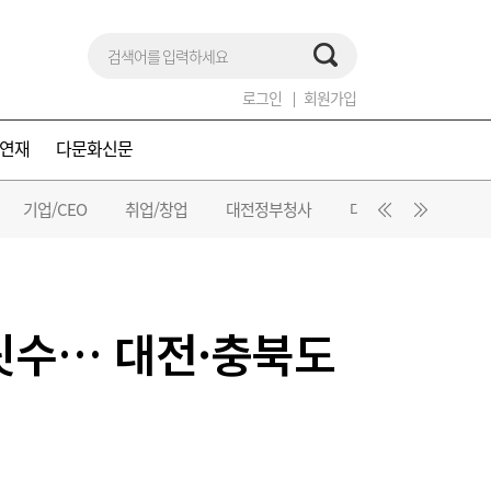
로그인
회원가입
연재
다문화신문
기업/CEO
취업/창업
대전정부청사
대덕특구
공사·
자릿수… 대전·충북도