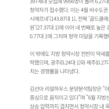
397세대 모집에 9956명이 몰려 6.2
청약자가 접수했다. 이는 4월 비수도권 
시에르네'(143.87대 1), 전북 '골드클래
원'(27.37대 1)에 이어 네 번째로 높
0.77대 1에 그치며 청약 미달을 기록했
이 밖에도 지방 청약시장 전반이 약세를 기
락했으며, 광주(0.24대 1)와 제주(0.2
치는 경쟁률을 나타냈다.
김선아 리얼하우스 분양분석팀장은 "아
중심으로 움직이고 있다"며 "6월 지방
상승 압력까지 겹치면서 청약시장 내 옥