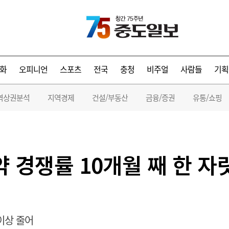
화
오피니언
스포츠
전국
충청
비주얼
사람들
기획
역상권분석
지역경제
건설/부동산
금융/증권
유통/쇼핑
약 경쟁률 10개월 째 한 
 이상 줄어