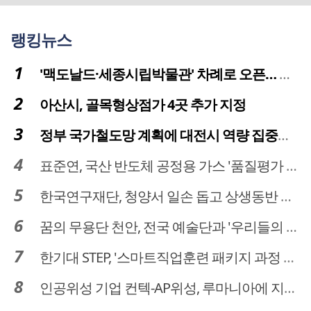
랭킹뉴스
'맥도날드·세종시립박물관' 차례로 오픈… 고운동 정주여건 좋아진다
아산시, 골목형상점가 4곳 추가 지정
정부 국가철도망 계획에 대전시 역량 집중해야
표준연, 국산 반도체 공정용 가스 '품질평가 체계' 구축
한국연구재단, 청양서 일손 돕고 상생동반 친구맺기 봉사활동
꿈의 무용단 천안, 전국 예술단과 '우리들의 하모니' 선보여
한기대 STEP, '스마트직업훈련 패키지 과정 3기' 모집
인공위성 기업 컨텍-AP위성, 루마니아에 지상국 시스템 전수