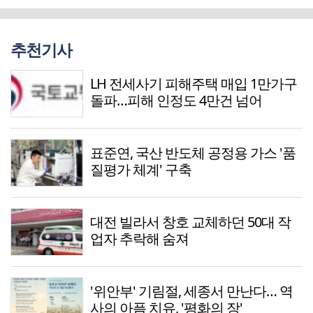
추천기사
LH 전세사기 피해주택 매입 1만가구
돌파…피해 인정도 4만건 넘어
표준연, 국산 반도체 공정용 가스 '품
질평가 체계' 구축
대전 빌라서 창호 교체하던 50대 작
업자 추락해 숨져
'위안부' 기림절, 세종서 만난다… 역
사의 아픔 치유, '평화의 장'