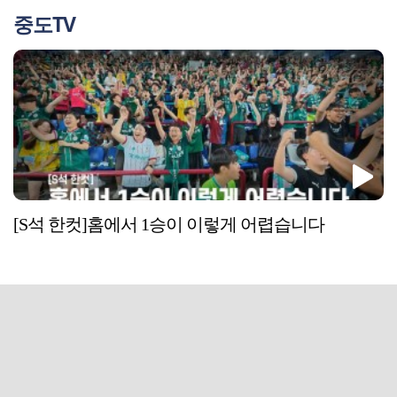
중도TV
[S석 한컷]홈에서 1승이 이렇게 어렵습니다