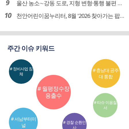
울산 농소∼강동 도로, 지형 변형·통행 불편 해법 찾는다
천안어린이꿈누리터, 8월 '2026 찾아가는 팝업놀이터' 운영
주간 이슈 키워드
# 정비사업 침
# 충남대 공주
체
대 통합
# 월평정수장
용출수
# 타슈 이용질
서
# 서남부터미
# 경찰 순환인
널
사