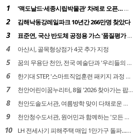
'맥도날드·세종시립박물관' 차례로 오픈… 고운동 정주여건 좋아진다
김해낙동강레일파크 10년간 266만명 찾았다
표준연, 국산 반도체 공정용 가스 '품질평가 체계' 구축
아산시, 골목형상점가 4곳 추가 지정
꿈의 무용단 천안, 전국 예술단과 '우리들의 하모니' 선보여
한기대 STEP, '스마트직업훈련 패키지 과정 3기' 모집
천안어린이꿈누리터, 8월 '2026 찾아가는 팝업놀이터' 운영
천안도솔도서관, 여름방학 맞이 다채로운 독서문화 프로그램 운영
천안청수도서관, 원어민과 함께하는 '모든 영어 모든 독서' 운영
LH 전세사기 피해주택 매입 1만가구 돌파…피해 인정도 4만건 넘어