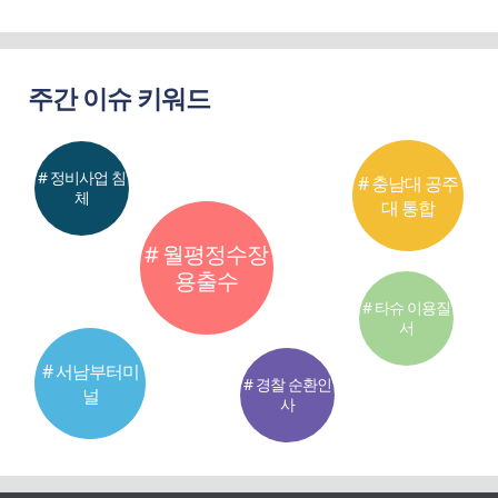
주간 이슈 키워드
# 정비사업 침
# 충남대 공주
체
대 통합
# 월평정수장
용출수
# 타슈 이용질
서
# 서남부터미
# 경찰 순환인
널
사