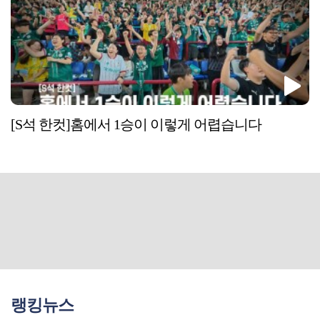
[S석 한컷]홈에서 1승이 이렇게 어렵습니다
랭킹뉴스