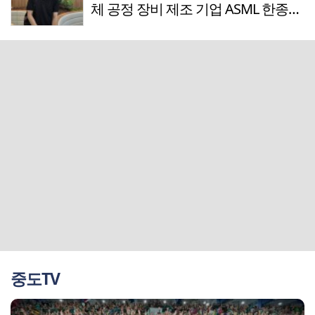
체 공정 장비 제조 기업 ASML 한종호
매니저
중도TV