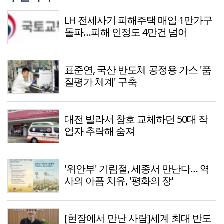
LH 전세사기 피해주택 매입 1만가구
돌파…피해 인정도 4만건 넘어
표준연, 국산 반도체 공정용 가스 '품
질평가 체계' 구축
대전 빌라서 창호 교체하던 50대 작
업자 추락해 숨져
'위안부' 기림절, 세종서 만난다… 역
사의 아픔 치유, '평화의 장'
[현장에서 만난 사람]세계 최대 반도