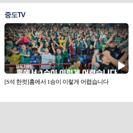
중도TV
[S석 한컷]홈에서 1승이 이렇게 어렵습니다