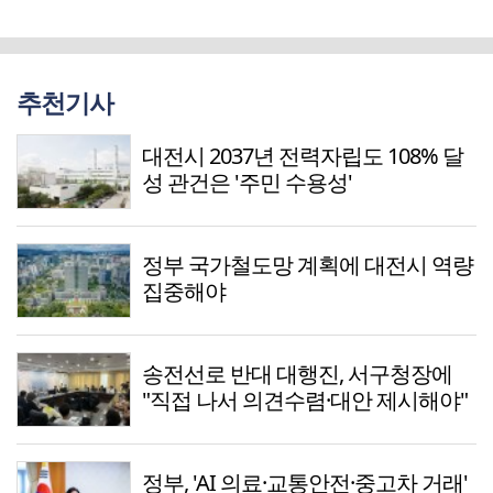
추천기사
대전시 2037년 전력자립도 108% 달
성 관건은 '주민 수용성'
정부 국가철도망 계획에 대전시 역량
집중해야
송전선로 반대 대행진, 서구청장에
"직접 나서 의견수렴·대안 제시해야"
정부, 'AI 의료·교통안전·중고차 거래'