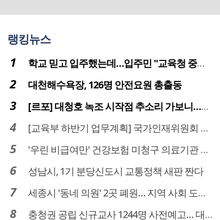
랭킹뉴스
학교 믿고 입주했는데…입주민 "교육청 중재 나서라"
대천해수욕장, 126명 안전요원 총출동
[르포] 대청호 녹조 시작점 추소리 가보니…걷어내도 짙은 초록빛
[교육부 하반기 업무계획] 국가인재위원회 신설… 거점국립대 3곳 성장엔진·AI 분야 패키지 지원
'우린 비급여만' 건강보험 미청구 의료기관 대전 65곳 충남 31곳
성남시, 1기 분당신도시 교통정책 새판 짠다
세종시 '동네 의원' 2곳 폐원… 지역 사회 도마 위
충청권 공립 신규교사 1244명 사전예고… 대전 초등 34명서 4명으로