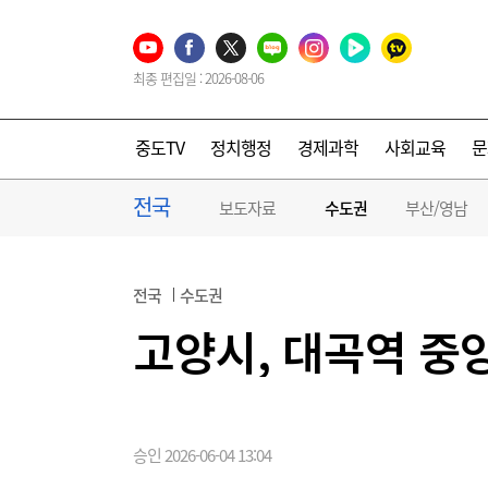
최종 편집일 : 2026-08-06
중도TV
정치행정
경제과학
사회교육
문
전국
보도자료
수도권
부산/영남
전국
수도권
고양시, 대곡역 중
승인 2026-06-04 13:04