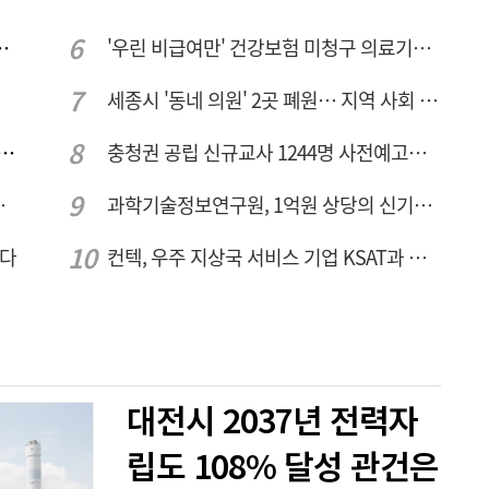
민 "교육청 중재 나서라"
'우린 비급여만' 건강보험 미청구 의료기관 대전 65곳 충남 31곳
세종시 '동네 의원' 2곳 폐원… 지역 사회 도마 위
호 녹조 시작점 추소리 가보니…걷어내도 짙은 초록빛
충청권 공립 신규교사 1244명 사전예고… 대전 초등 34명서 4명으로
 성장엔진·AI 분야 패키지 지원
과학기술정보연구원, 1억원 상당의 신기술 기업 이전 완료
짠다
컨텍, 우주 지상국 서비스 기업 KSAT과 안테나 6기 계약 체결
대전시 2037년 전력자
립도 108% 달성 관건은