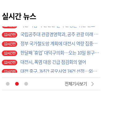
국립공주대 관광경영학과, 공주 관광 미래 이끌 대학생 아이디어 찾는다
12시간전
정부 국가철도망 계획에 대전시 역량 집중해야
실시간 뉴스
12시간전
한달째 '휴업' 대덕구의회…오는 10일 원구성 다시 돌입
12시간전
대전시, 폭염 대응 긴급 점검회의 열어
12시간전
대전 중구, 3년간 공모사업 74건 선정…외부재원 1099억 확보
12시간전
황인호 동구청장 민선 9기 동 타운홀미팅…16개동 순회
12시간전
탄천농협, 농심천심 운동 일환 ‘농촌왕진버스’ 운영
12시간전
대전시의회, 정책 역량 증대 박차… "공부하는 의회, 연구하는 의회로"
12시간전
[아침을 여는 명언 캘리] 2026년 8월7일 금요일
5시간전
전체기사보기
인공위성 기업 컨텍-AP위성, 루마니아에 지상국 시스템 전수
11시간전
대전혁신센터, 대전창업허브 입주기업 7개사 모집
11시간전
[교단만필] 더 쉽게 만드는 시대, 더 깊게 배우는 교육
11시간전
대전시 2037년 전력자립도 108% 달성 관건은 '주민 수용성'
11시간전