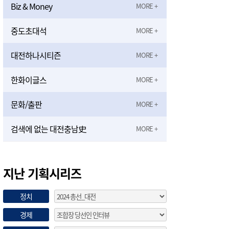
Biz & Money
중도초대석
대전하나시티즌
한화이글스
문화/출판
검색에 없는 대전충남史
지난 기획시리즈
정치
경제