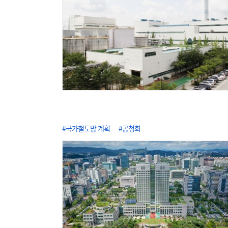
#국가철도망 계획
#공청회