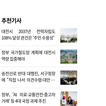
추천기사
대전시 2037년 전력자립도
108% 달성 관건은 '주민 수용성'
정부 국가철도망 계획에 대전시
역량 집중해야
송전선로 반대 대행진, 서구청장
에 "직접 나서 의견수렴·대안 제
시해야"
정부, 'AI 의료·교통안전·중고차
거래' 등 4대 국정 과제 추진