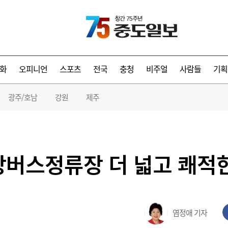
화
오피니언
스포츠
전국
충청
비주얼
사람들
기획
광주/호남
강원
제주
앙버스정류장 더 넓고 쾌적
염정애 기자