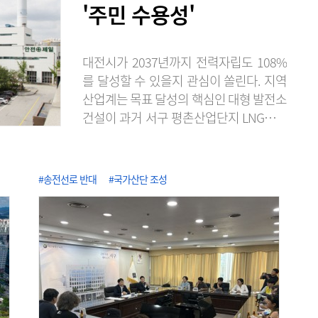
'주민 수용성'
대전시가 2037년까지 전력자립도 108%
를 달성할 수 있을지 관심이 쏠린다. 지역
산업계는 목표 달성의 핵심인 대형 발전소
건설이 과거 서구 평촌산업단지 LNG발전
소 건설 추진 당시처럼 주민 반발에 부딪
힐 가능성이 크다며 실현 가능성에 회의적
인 시각을 보이고 있다. 6일 에너지경제연
#송전선로 반대
#국가산단 조성
구원의 '2025 지역에너지통계연보'에 따
르면 2024년 기준 대전의 전력자립도는
2.96%로 전국 17개 광역시·도 가운데 최
저 수준을 기록했다. 전력자립도가 5%를
밑도는 지역은 전국에서 대전이 유일하다.
16위 광주(9.56%)의 3분의 1에도 못..