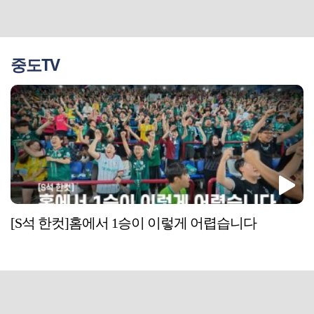
중도TV
[S석 한컷]홈에서 1승이 이렇게 어렵습니다