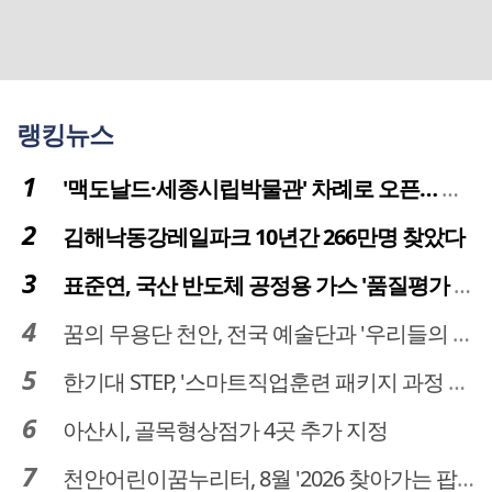
랭킹뉴스
'맥도날드·세종시립박물관' 차례로 오픈… 고운동 정주여건 좋아진다
김해낙동강레일파크 10년간 266만명 찾았다
표준연, 국산 반도체 공정용 가스 '품질평가 체계' 구축
꿈의 무용단 천안, 전국 예술단과 '우리들의 하모니' 선보여
한기대 STEP, '스마트직업훈련 패키지 과정 3기' 모집
아산시, 골목형상점가 4곳 추가 지정
천안어린이꿈누리터, 8월 '2026 찾아가는 팝업놀이터' 운영