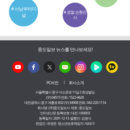
# 서남부터미
# 경찰 순환인
널
사
중도일보 뉴스를 만나보세요!
PC버전
회사소개
서울특별시 중구 서소문로 11길 2 효성빌딩
(우) 04515 전화 : 1522-4620
대전광역시 중구 계룡로 832 (우) 34908 전화 : 042-220-1114
회사명 : (주)중도일보사 제호 : 중도일보
인터넷신문 등록번호 : 대전 가00003
등록일자 : 2001-12-13 발행인 : 김원식
편집인 : 유영돈 청소년보호책임자 : 박태구