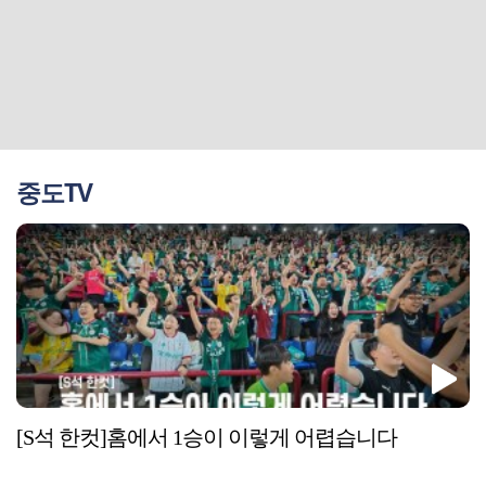
중도TV
[S석 한컷]홈에서 1승이 이렇게 어렵습니다