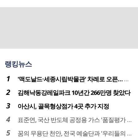
랭킹뉴스
'맥도날드·세종시립박물관' 차례로 오픈… 고운동 정주여건 좋아진다
김해낙동강레일파크 10년간 266만명 찾았다
아산시, 골목형상점가 4곳 추가 지정
표준연, 국산 반도체 공정용 가스 '품질평가 체계' 구축
꿈의 무용단 천안, 전국 예술단과 '우리들의 하모니' 선보여