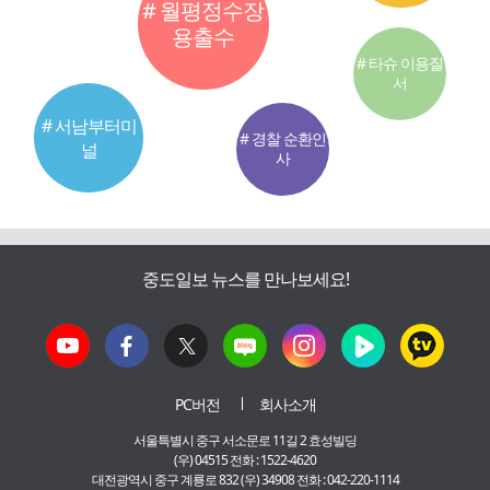
# 월평정수장
용출수
# 타슈 이용질
서
# 서남부터미
# 경찰 순환인
널
사
중도일보 뉴스를 만나보세요!
PC버전
회사소개
서울특별시 중구 서소문로 11길 2 효성빌딩
(우) 04515 전화 : 1522-4620
대전광역시 중구 계룡로 832 (우) 34908 전화 : 042-220-1114