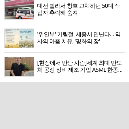
대전 빌라서 창호 교체하던 50대 작
업자 추락해 숨져
'위안부' 기림절, 세종서 만난다… 역
사의 아픔 치유, '평화의 장'
[현장에서 만난 사람]세계 최대 반도
체 공정 장비 제조 기업 ASML 한종호
매니저