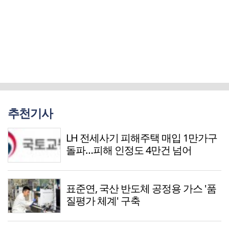
추천기사
LH 전세사기 피해주택 매입 1만가구
돌파…피해 인정도 4만건 넘어
표준연, 국산 반도체 공정용 가스 '품
질평가 체계' 구축