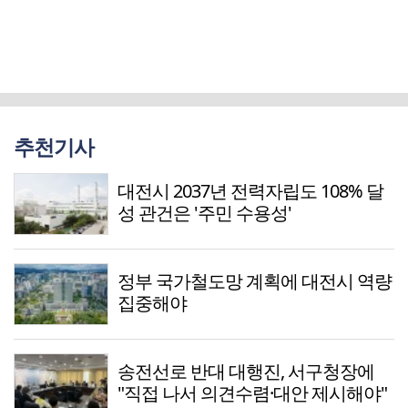
추천기사
대전시 2037년 전력자립도 108% 달
성 관건은 '주민 수용성'
정부 국가철도망 계획에 대전시 역량
집중해야
송전선로 반대 대행진, 서구청장에
"직접 나서 의견수렴·대안 제시해야"