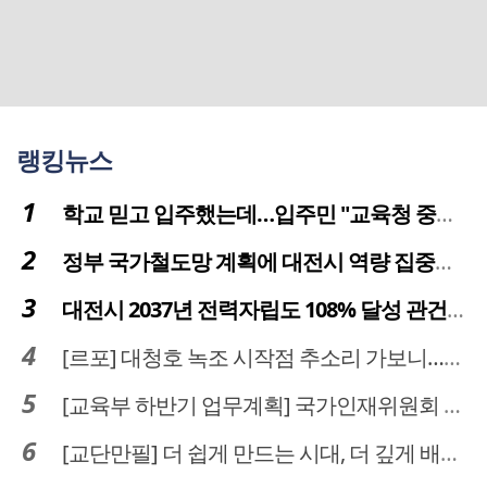
랭킹뉴스
학교 믿고 입주했는데…입주민 "교육청 중재 나서라"
정부 국가철도망 계획에 대전시 역량 집중해야
대전시 2037년 전력자립도 108% 달성 관건은 '주민 수용성'
[르포] 대청호 녹조 시작점 추소리 가보니…걷어내도 짙은 초록빛
[교육부 하반기 업무계획] 국가인재위원회 신설… 거점국립대 3곳 성장엔진·AI 분야 패키지 지원
[교단만필] 더 쉽게 만드는 시대, 더 깊게 배우는 교육