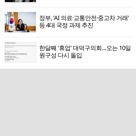
정부, 'AI 의료·교통안전·중고차 거래'
등 4대 국정 과제 추진
한달째 '휴업' 대덕구의회…오는 10일
원구성 다시 돌입