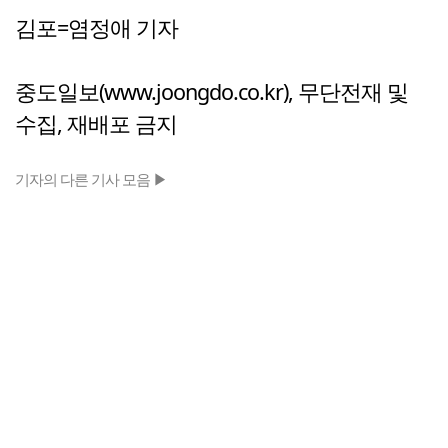
김포=염정애 기자
중도일보(www.joongdo.co.kr), 무단전재 및
수집, 재배포 금지
기자의 다른 기사 모음 ▶