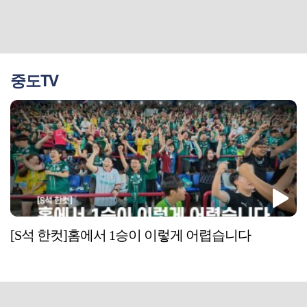
중도TV
[S석 한컷]홈에서 1승이 이렇게 어렵습니다