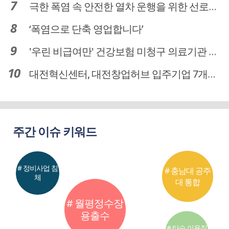
극한 폭염 속 안전한 열차 운행을 위한 선로관리
‘폭염으로 단축 영업합니다’
'우린 비급여만' 건강보험 미청구 의료기관 대전 65곳 충남 31곳
대전혁신센터, 대전창업허브 입주기업 7개사 모집
주간 이슈 키워드
# 정비사업 침
# 충남대 공주
체
대 통합
# 월평정수장
용출수
# 타슈 이용질