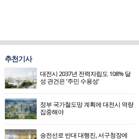
추천기사
대전시 2037년 전력자립도 108% 달
성 관건은 '주민 수용성'
정부 국가철도망 계획에 대전시 역량
집중해야
송전선로 반대 대행진, 서구청장에