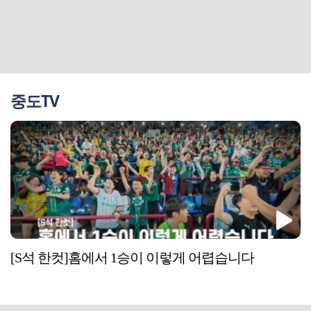
중도TV
[S석 한컷]홈에서 1승이 이렇게 어렵습니다