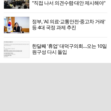
"직접 나서 의견수렴·대안 제시해야"
정부, 'AI 의료·교통안전·중고차 거래'
등 4대 국정 과제 추진
한달째 '휴업' 대덕구의회…오는 10일
원구성 다시 돌입