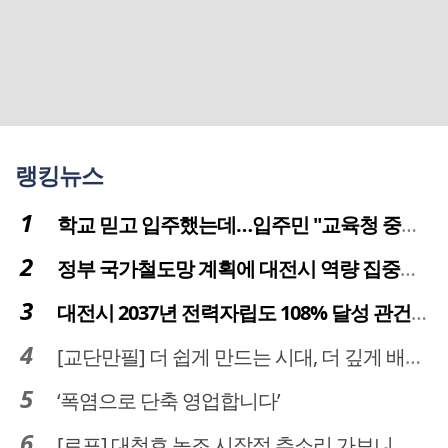
랭킹뉴스
학교 믿고 입주했는데…입주민 "교육청 중재 나서라"
정부 국가철도망 계획에 대전시 역량 집중해야
대전시 2037년 전력자립도 108% 달성 관건은 '주민 수용성'
[교단만필] 더 쉽게 만드는 시대, 더 깊게 배우는 교육
‘폭염으로 단축 영업합니다’
[르포] 대청호 녹조 시작점 추소리 가보니…걷어내도 짙은 초록빛