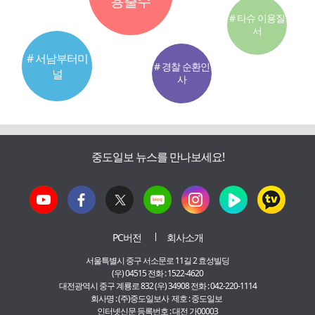
용출수
# 타슈 이용질
서
# 서남부터미
# 경찰 순환인
널
사
중도일보 뉴스를 만나보세요!
PC버전
회사소개
서울특별시 중구 서소문로 11길 2 효성빌딩
(우) 04515 전화 : 1522-4620
대전광역시 중구 계룡로 832 (우) 34908 전화 : 042-220-1114
회사명 : (주)중도일보사 제호 : 중도일보
인터넷신문 등록번호 : 대전 가00003