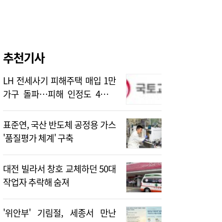
추천기사
LH 전세사기 피해주택 매입 1만
가구 돌파…피해 인정도 4만건
넘어
표준연, 국산 반도체 공정용 가스
'품질평가 체계' 구축
대전 빌라서 창호 교체하던 50대
작업자 추락해 숨져
'위안부' 기림절, 세종서 만난