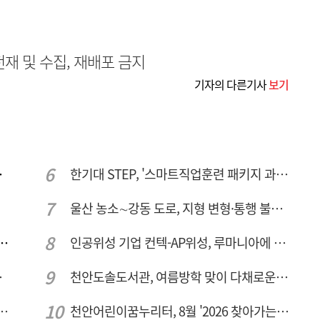
무단전재 및 수집, 재배포 금지
기자의 다른기사
보기
주여건 좋아진다
한기대 STEP, '스마트직업훈련 패키지 과정 3기' 모집
울산 농소∼강동 도로, 지형 변형·통행 불편 해법 찾는다
체 공정용 가스 '품질평가 체계' 구축
인공위성 기업 컨텍-AP위성, 루마니아에 지상국 시스템 전수
구맺기 봉사활동
천안도솔도서관, 여름방학 맞이 다채로운 독서문화 프로그램 운영
전국 예술단과 '우리들의 하모니' 선보여
천안어린이꿈누리터, 8월 '2026 찾아가는 팝업놀이터' 운영