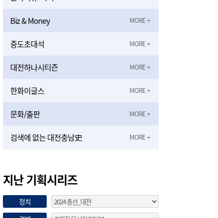
Biz & Money
중도초대석
대전하나시티즌
한화이글스
문화/출판
검색에 없는 대전충남史
지난 기획시리즈
정치