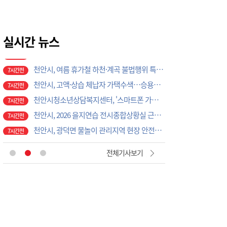
보령댐노인복지관, 폭염 대비 건강교육 실시
2시간전
'위안부' 기림절, 세종서 만난다… 역사의 아픔 치유, '평화의 장'
7시간전
천안시, 여름 휴가철 하천·계곡 불법행위 특별단속
실시간 뉴스
7시간전
천안시, 고액·상습 체납자 가택수색…승용차 압류·공매 착수
7시간전
천안시청소년상담복지센터, '스마트폰 가족치유캠프' 운영
7시간전
천안시, 2026 을지연습 전시종합상황실 근무자 사전교육
7시간전
천안시, 광덕면 물놀이 관리지역 현장 안전점검 실시
7시간전
풍남레미콘 증평 전역 도로 살수 작업···지역과 상생
9시간전
당진시, 고향사랑기부금으로 '초등학교 야구부 초청대회' 개최
9시간전
부여소방서, 폭염 속 드론 띄웠더니…땡볕 밭일 어르신 포착 ‘긴급 귀가’
1시간전
전체기사보기
이용우 부여군수, 폭염·화재 ‘복합재난’ 총력 대응…취약현장 직접 챙겼다
1시간전
직장·공장 새마을운동 증평協, 아동·청소년에게 따뜻한 정 나눠
1시간전
곽명환 민주당 충주지역위원장, 지역 쌀 103t 쓰는 ㈜다농바이오 지원 모색
2시간전
홍성경찰, 농기계 사고 예방 총력
2시간전