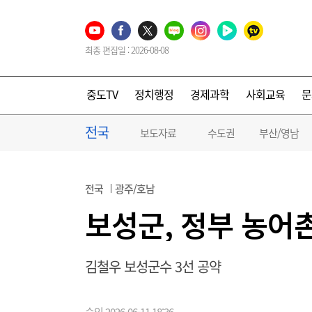
최종 편집일 : 2026-08-08
중도TV
정치행정
경제과학
사회교육
문
전국
보도자료
수도권
부산/영남
전국
광주/호남
보성군, 정부 농어
김철우 보성군수 3선 공약