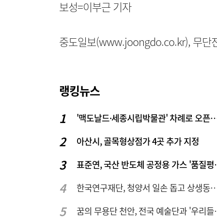
보성=이부근 기자
중도일보(www.joongdo.co.kr), 
랭킹뉴스
'맥도날드·세종시립박물관' 차례로 오픈… 고운동 정
아산시, 골목형상점가 4곳 추가 지정
표준연, 국산 반도
한국연구재단, 청양서 일손 돕고 상생동반 친
꿈의 무용단 천안, 