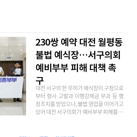
230쌍 예약 대전 월평동
불법 예식장…서구의회
예비부부 피해 대책 촉
구
대전 서구의 한 무허가 예식장이 구청으로
부터 형사 고발과 이행강제금 부과 등 행
정조치를 받았으나, 불법 영업을 이어가고
있어 대전 서구의회가 예비부부 피해를 막
기 위한 대책 마련을 촉구했다. 대전 서구
의회 청년의원 일동은 7일 오전 10시 의회
앞에서 적법한 영업 신고를 하지 않은 채