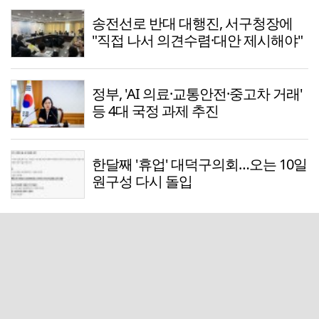
송전선로 반대 대행진, 서구청장에
"직접 나서 의견수렴·대안 제시해야"
정부, 'AI 의료·교통안전·중고차 거래'
등 4대 국정 과제 추진
한달째 '휴업' 대덕구의회…오는 10일
원구성 다시 돌입