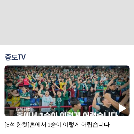
중도TV
[S석 한컷]홈에서 1승이 이렇게 어렵습니다