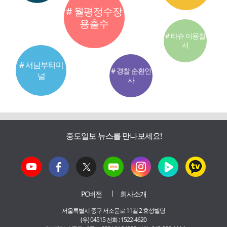
# 월평정수장
용출수
# 타슈 이용질
서
# 서남부터미
# 경찰 순환인
널
사
중도일보 뉴스를 만나보세요!
PC버전
회사소개
서울특별시 중구 서소문로 11길 2 효성빌딩
(우) 04515 전화 : 1522-4620