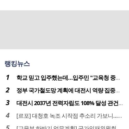
랭킹뉴스
학교 믿고 입주했는데…입주민 "교육청 중재 나서라"
정부 국가철도망 계획에 대전시 역량 집중해야
대전시 2037년 전력자립도 108% 달성 관건은 '주민 수용성'
[르포] 대청호 녹조 시작점 추소리 가보니…걷어내도 짙은 초록빛
[교육부 하반기 업무계획] 국가인재위원회 신설… 거점국립대 3곳 성장엔진·AI 분야 패키지 지원