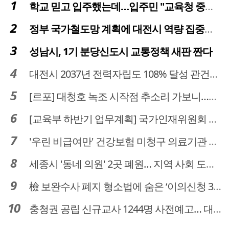
학교 믿고 입주했는데…입주민 "교육청 중재 나서라"
정부 국가철도망 계획에 대전시 역량 집중해야
성남시, 1기 분당신도시 교통정책 새판 짠다
대전시 2037년 전력자립도 108% 달성 관건은 '주민 수용성'
[르포] 대청호 녹조 시작점 추소리 가보니…걷어내도 짙은 초록빛
[교육부 하반기 업무계획] 국가인재위원회 신설… 거점국립대 3곳 성장엔진·AI 분야 패키지 지원
'우린 비급여만' 건강보험 미청구 의료기관 대전 65곳 충남 31곳
세종시 '동네 의원' 2곳 폐원… 지역 사회 도마 위
檢 보완수사 폐지 형소법에 숨은 ‘이의신청 3개월 제한’…황운하는 30일 추진
충청권 공립 신규교사 1244명 사전예고… 대전 초등 34명서 4명으로