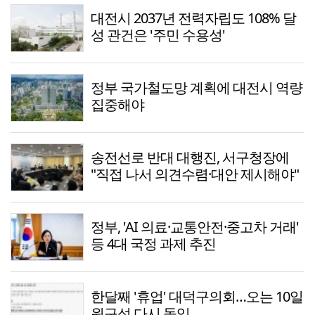
대전시 2037년 전력자립도 108% 달
성 관건은 '주민 수용성'
정부 국가철도망 계획에 대전시 역량
집중해야
송전선로 반대 대행진, 서구청장에
"직접 나서 의견수렴·대안 제시해야"
정부, 'AI 의료·교통안전·중고차 거래'
등 4대 국정 과제 추진
한달째 '휴업' 대덕구의회…오는 10일
원구성 다시 돌입