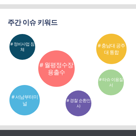
주간 이슈 키워드
# 정비사업 침
# 충남대 공주
체
대 통합
# 월평정수장
용출수
# 타슈 이용질
서
# 서남부터미
# 경찰 순환인
널
사