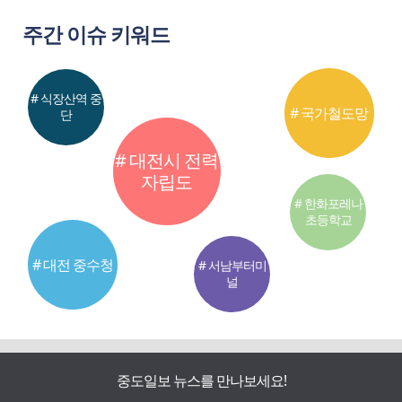
주간 이슈 키워드
# 식장산역 중
# 국가철도망
단
# 대전시 전력
자립도
# 한화포레나
초등학교
# 대전 중수청
# 서남부터미
널
중도일보 뉴스를 만나보세요!