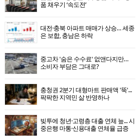
품 채우기 ‘속도전’
대전·충북 아파트 매매가 상승… 세종
은 보합, 충남은 하락
중고차 '숨은 수수료' 없앤다지만…
소비자 부담은 그대로?
충청권 2분기 대형마트 판매액 '뚝'...
팍팍한 지역민 삶 반영하나
빚투에 청년·고령층 대출 연체 늪... 시
중은행 마통·신용대출 연체율 급증