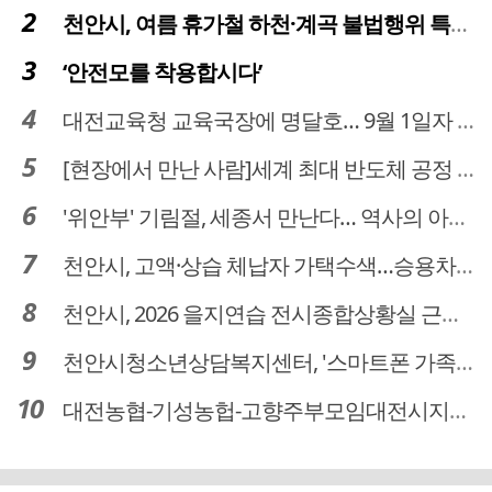
천안시, 여름 휴가철 하천·계곡 불법행위 특별단속
‘안전모를 착용합시다’
대전교육청 교육국장에 명달호… 9월 1일자 181명 인사
[현장에서 만난 사람]세계 최대 반도체 공정 장비 제조 기업 ASML 한종호 매니저
'위안부' 기림절, 세종서 만난다… 역사의 아픔 치유, '평화의 장'
천안시, 고액·상습 체납자 가택수색…승용차 압류·공매 착수
천안시, 2026 을지연습 전시종합상황실 근무자 사전교육
천안시청소년상담복지센터, '스마트폰 가족치유캠프' 운영
대전농협-기성농헙-고향주부모임대전시지회, 이심점심 중식지원 봉사활동