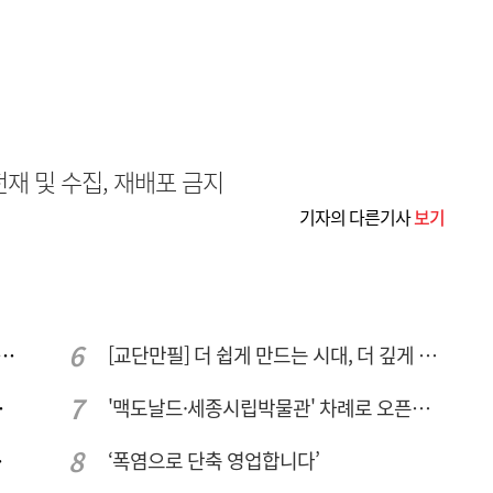
무단전재 및 수집, 재배포 금지
기자의 다른기사
보기
 컨텍-AP위성, 루마니아에 지상국 시스템 전수
[교단만필] 더 쉽게 만드는 시대, 더 깊게 배우는 교육
량 집중해야
'맥도날드·세종시립박물관' 차례로 오픈… 고운동 정주여건 좋아진다
민 수용성'
‘폭염으로 단축 영업합니다’