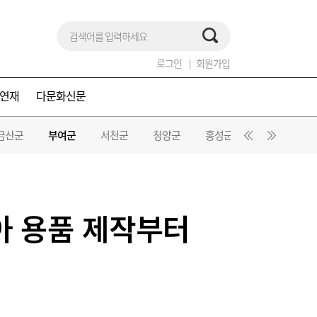
로그인
회원가입
연재
다문화신문
금산군
부여군
서천군
청양군
홍성군
예산군
아 용품 제작부터