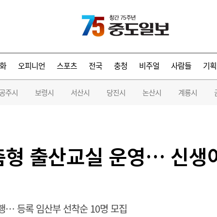
화
오피니언
스포츠
전국
충청
비주얼
사람들
기획
공주시
보령시
서산시
당진시
논산시
계룡시
춤형 출산교실 운영… 신생
행… 등록 임산부 선착순 10명 모집