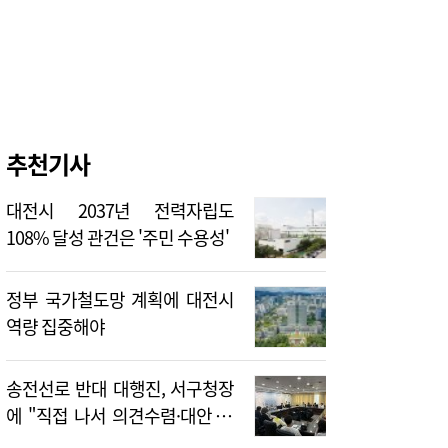
추천기사
대전시 2037년 전력자립도
108% 달성 관건은 '주민 수용성'
정부 국가철도망 계획에 대전시
역량 집중해야
송전선로 반대 대행진, 서구청장
에 "직접 나서 의견수렴·대안 제
시해야"