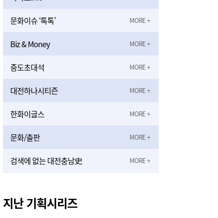
문화이슈 ‘톡톡’
Biz & Money
중도초대석
대전하나시티즌
한화이글스
문화/출판
검색에 없는 대전충남史
지난 기획시리즈