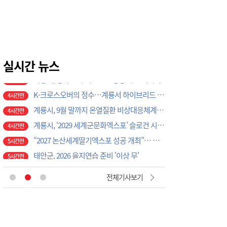
3시간전
논산시, ‘2026 을지연습’ 준비보고회 개최
4시간전
광석면, 학교·마을 손잡고 아동·청소년 물놀이 축제 성료
4시간전
계룡시, 성과관리 개편으로 행정 혁신 가속화
4시간전
K-크로스오버의 정수…계룡서 하이브리드 국악 ‘누모리쇼’
실시간 뉴스
4시간전
계룡시, 9월 말까지 온열질환 비상대응체계 총력 가동
4시간전
계룡시, ‘2029 세계군문화엑스포’ 슬로건 시민 공모전 개최
4시간전
“2027 논산세계딸기엑스포 성공 개최”… 지역 단체·기업 응원 열기 ‘후끈’
5시간전
태안군, 2026 을지연습 준비 '이상 무'
5시간전
공주소방서, 20일 ‘소방차 길 터주기’ 전국 긴급출동 훈련
5시간전
국립공주대, 현장 맞춤형 3D CAD 금형 설계 직무역량 강화 과정 성료
5시간전
[현장에서 만난 사람]세계 최대 반도체 공정 장비 제조 기업 ASML 한종호 매니저
56분전
전체기사보기
대전교육청 교육국장에 명달호… 9월 1일자 181명 인사
1시간전
태안군, 다문화가정 자녀 진로·진학 특강 개최
3시간전
태안군, 지역사회보장협의체 제2차 대표협의체 회의 개최
3시간전