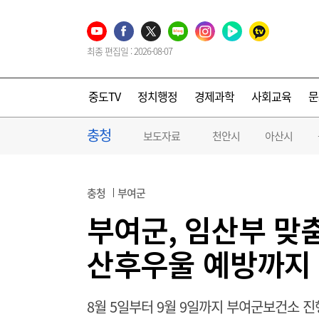
최종 편집일 : 2026-08-07
중도TV
정치행정
경제과학
사회교육
문
충청
보도자료
천안시
아산시
충청
부여군
부여군, 임산부 맞
산후우울 예방까지
8월 5일부터 9월 9일까지 부여군보건소 진