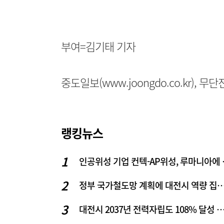
부여=김기태 기자
중도일보(www.joongdo.co.kr), 
랭킹뉴스
인공위성 기업
정부 국가철도망 계획에 대전시 역
대전시 2037년 전력자립도 108% 달성 관건은 '주