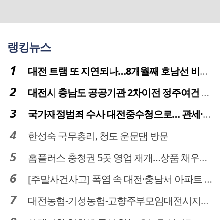
랭킹뉴스
대전 트램 또 지연되나…8개월째 호남선 비개착공사 시공사 선정 난항
대전시 충남도 공공기관 2차이전 정주여건 확보 시급
국가재정범죄 수사 대전중수청으로… 관세·국세 수사 전문인력 주목
한성숙 국무총리, 청도 운문댐 방문
홈플러스 충청권 5곳 영업 재개…상품 채우기 ‘속도전’
[주말사건사고] 폭염 속 대전·충남서 아파트 화재·정전 잇따라…주민 대피·불편
대전농협-기성농헙-고향주부모임대전시지회, 이심점심 중식지원 봉사활동