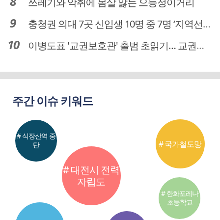
쓰레기와 악취에 몸살 앓는 으능정이거리
충청권 의대 7곳 신입생 10명 중 7명 ‘지역선발’… 대전도 69.7%
이병도표 '교권보호관' 출범 초읽기… 교권침해 대응체계 막바지 정비
주간 이슈 키워드
# 식장산역 중
# 국가철도망
단
# 대전시 전력
자립도
# 한화포레나
초등학교