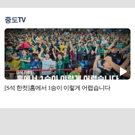
중도TV
[S석 한컷]홈에서 1승이 이렇게 어렵습니다