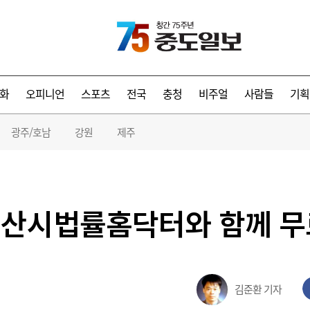
화
오피니언
스포츠
전국
충청
비주얼
사람들
기획
광주/호남
강원
제주
산시법률홈닥터와 함께 무
김준환 기자