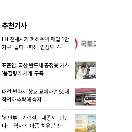
추천기사
LH 전세사기 피해주택 매입 1만
가구 돌파…피해 인정도 4만건
넘어
표준연, 국산 반도체 공정용 가스
'품질평가 체계' 구축
대전 빌라서 창호 교체하던 50대
작업자 추락해 숨져
'위안부' 기림절, 세종서 만난
다… 역사의 아픔 치유, '평화의