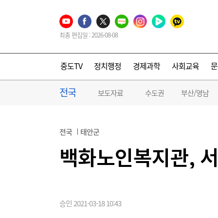
최종 편집일 : 2026-08-08
중도TV
정치행정
경제과학
사회교육
문
전국
보도자료
수도권
부산/영남
전국
태안군
백화노인복지관, 서
승인 2021-03-18 10:43