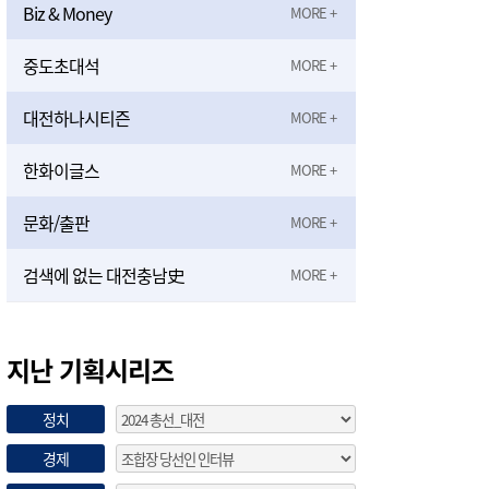
Biz & Money
중도초대석
대전하나시티즌
한화이글스
문화/출판
검색에 없는 대전충남史
지난 기획시리즈
정치
경제