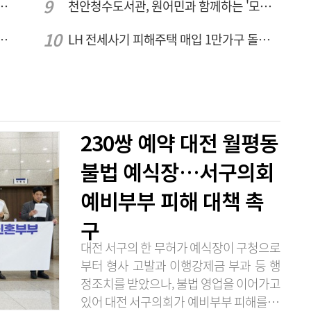
체 공정용 가스 '품질평가 체계' 구축
천안청수도서관, 원어민과 함께하는 '모든 영어 모든 독서' 운영
전국 예술단과 '우리들의 하모니' 선보여
LH 전세사기 피해주택 매입 1만가구 돌파…피해 인정도 4만건 넘어
230쌍 예약 대전 월평동
불법 예식장…서구의회
예비부부 피해 대책 촉
구
대전 서구의 한 무허가 예식장이 구청으로
부터 형사 고발과 이행강제금 부과 등 행
정조치를 받았으나, 불법 영업을 이어가고
있어 대전 서구의회가 예비부부 피해를 막