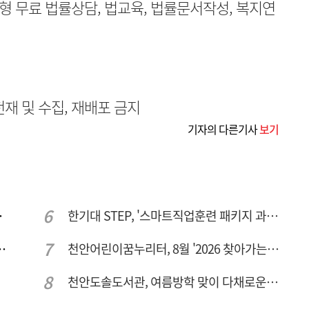
 무료 법률상담, 법교육, 법률문서작성, 복지연
무단전재 및 수집, 재배포 금지
기자의 다른기사
보기
주여건 좋아진다
한기대 STEP, '스마트직업훈련 패키지 과정 3기' 모집
년간 266만명 찾았다
천안어린이꿈누리터, 8월 '2026 찾아가는 팝업놀이터' 운영
천안도솔도서관, 여름방학 맞이 다채로운 독서문화 프로그램 운영