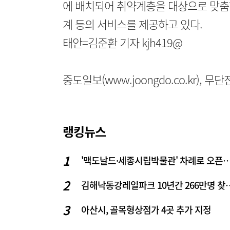
에 배치되어 취약계층을 대상으로 맞춤형
계 등의 서비스를 제공하고 있다.
태안=김준환 기자 kjh419@
중도일보(www.joongdo.co.kr), 
랭킹뉴스
'맥도날드·세종시립박물관' 차례로 오픈… 고운동 정
김해낙동강레일파크 10
아산시, 골목형상점가 4곳 추가 지정