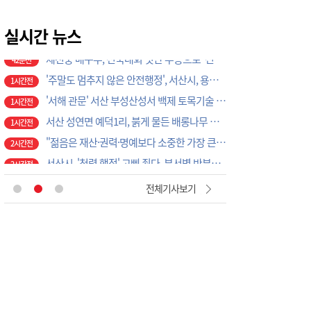
제천중 배구부, 전국대회 잇단 우승으로 ‘전국 강호’ 존재감
42분전
'주말도 멈추지 않은 안전행정', 서산시, 용현계곡 불법점용 시설 집중 점검
실시간 뉴스
1시간전
'서해 관문' 서산 부성산성서 백제 토목기술 베일 벗다, '해양교류사 새 단서'
1시간전
서산 성연면 예덕1리, 붉게 물든 배롱나무 꽃길, '명품 마을 축제' 활짝
1시간전
"젊음은 재산·권력·명예보다 소중한 가장 큰 자산", 조규선 서산장학재단 이사장 특강서 강조
2시간전
서산시, '청렴 행정' 고삐 죈다, 부서별 반부패 시책 이행상황 집중 점검
2시간전
충주시시설관리공단, 재난안전통신망 정기교신…현장 대응체계 강화
5시간전
대전농협-기성농헙-고향주부모임대전시지회, 이심점심 중식지원 봉사활동
6시간전
“ATM 누를 때마다 마약 경고”…논산署·농협, 생활밀착형 범죄 차단 맞손
6분전
전체기사보기
논산문화관광재단, ‘2026 강경국가유산야행’ 도슨트 투어 운영
15분전
2026 강경국가유산야행, ‘묘한 야행’ 개최
23분전
논산시, 맞춤형 벼 품종 비교 전시포 개장
30분전
제천 아이들이 사투리로 써 내려간 지역의 기억
39분전