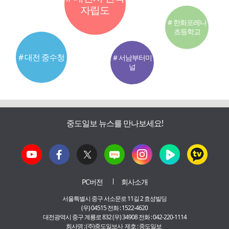
자립도
# 한화포레나
초등학교
# 대전 중수청
# 서남부터미
널
중도일보 뉴스를 만나보세요!
PC버전
회사소개
서울특별시 중구 서소문로 11길 2 효성빌딩
(우) 04515 전화 : 1522-4620
대전광역시 중구 계룡로 832 (우) 34908 전화 : 042-220-1114
회사명 : (주)중도일보사 제호 : 중도일보