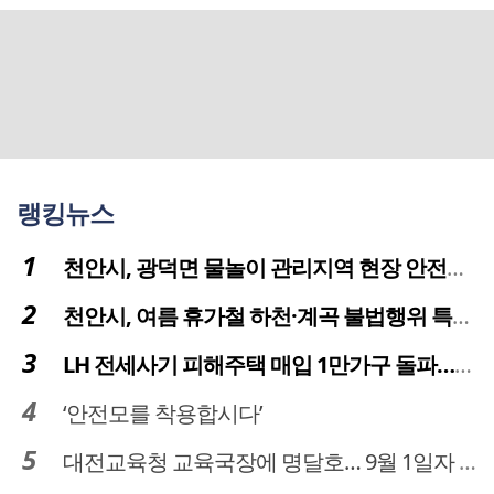
랭킹뉴스
천안시, 광덕면 물놀이 관리지역 현장 안전점검 실시
천안시, 여름 휴가철 하천·계곡 불법행위 특별단속
LH 전세사기 피해주택 매입 1만가구 돌파…피해 인정도 4만건 넘어
‘안전모를 착용합시다’
대전교육청 교육국장에 명달호… 9월 1일자 181명 인사