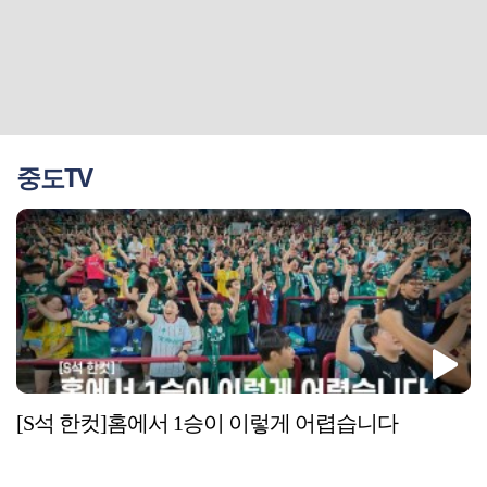
중도TV
[S석 한컷]홈에서 1승이 이렇게 어렵습니다