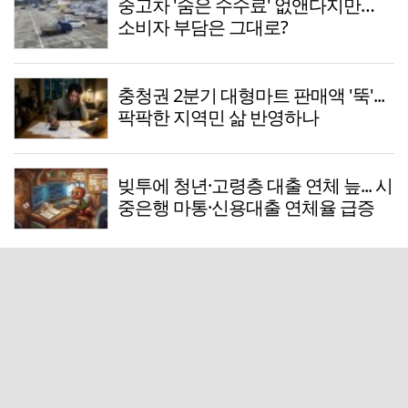
중고차 '숨은 수수료' 없앤다지만…
소비자 부담은 그대로?
충청권 2분기 대형마트 판매액 '뚝'...
팍팍한 지역민 삶 반영하나
빚투에 청년·고령층 대출 연체 늪... 시
중은행 마통·신용대출 연체율 급증