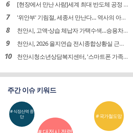
[현장에서 만난 사람]세계 최대 반도체 공정 장비 제조 기업 ASML 한종호 매니저
'위안부' 기림절, 세종서 만난다… 역사의 아픔 치유, '평화의 장'
천안시, 고액·상습 체납자 가택수색…승용차 압류·공매 착수
천안시, 2026 을지연습 전시종합상황실 근무자 사전교육
천안시청소년상담복지센터, '스마트폰 가족치유캠프' 운영
주간 이슈 키워드
# 식장산역 중
# 국가철도망
단
# 대전시 전력