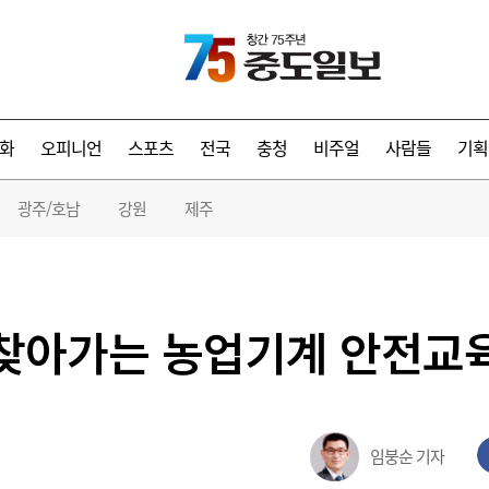
화
오피니언
스포츠
전국
충청
비주얼
사람들
기획
광주/호남
강원
제주
 찾아가는 농업기계 안전교
임붕순 기자