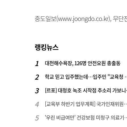
중도일보(www.joongdo.co.kr), 
랭킹뉴스
대천해수욕장, 126명 안전요원 총출동
학교 믿고 입주했는데…입주
[르포] 대청
[교육부 하반기 업무계획] 국가인재위원회 신설… 거점국립대 3곳
'우린 비급여만' 건강보험 미청구 의