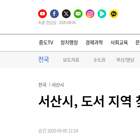
최종 편집일 : 2026-08-06
중도TV
정치행정
경제과학
사회교육
문
전국
보도자료
수도권
부산/영남
전국
서산시
서산시, 도서 지역
승인 2025-05-05 11:14