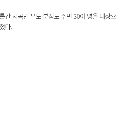
틀간 지곡면 우도·분점도 주민 30여 명을 대상으
혔다.