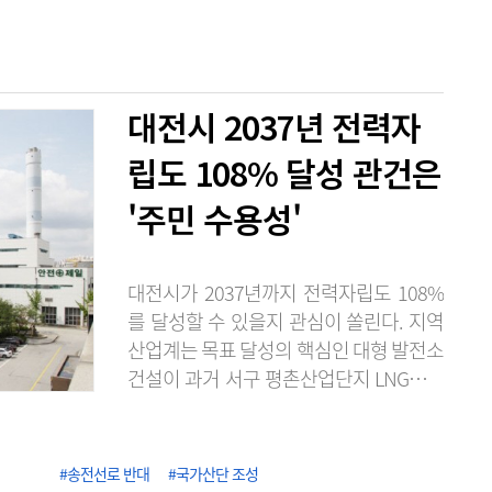
대전시 2037년 전력자
립도 108% 달성 관건은
'주민 수용성'
대전시가 2037년까지 전력자립도 108%
를 달성할 수 있을지 관심이 쏠린다. 지역
산업계는 목표 달성의 핵심인 대형 발전소
건설이 과거 서구 평촌산업단지 LNG발전
소 건설 추진 당시처럼 주민 반발에 부딪
힐 가능성이 크다며 실현 가능성에 회의적
인 시각을 보이고 있다. 6일 에너지경제연
#송전선로 반대
#국가산단 조성