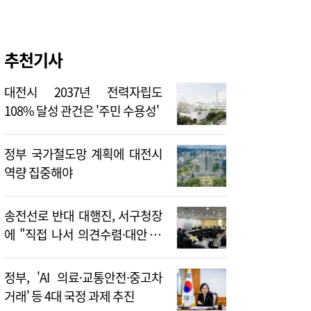
추천기사
대전시 2037년 전력자립도
108% 달성 관건은 '주민 수용성'
정부 국가철도망 계획에 대전시
역량 집중해야
송전선로 반대 대행진, 서구청장
에 "직접 나서 의견수렴·대안 제
시해야"
정부, 'AI 의료·교통안전·중고차
거래' 등 4대 국정 과제 추진