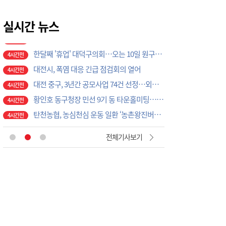
정부 국가철도망 계획에 대전시 역량 집중해야
4시간전
한달째 '휴업' 대덕구의회…오는 10일 원구성 다시 돌입
실시간 뉴스
4시간전
대전시, 폭염 대응 긴급 점검회의 열어
4시간전
대전 중구, 3년간 공모사업 74건 선정…외부재원 1099억 확보
4시간전
황인호 동구청장 민선 9기 동 타운홀미팅…16개동 순회
4시간전
탄천농협, 농심천심 운동 일환 ‘농촌왕진버스’ 운영
4시간전
대전시의회, 정책 역량 증대 박차… "공부하는 의회, 연구하는 의회로"
4시간전
檢 보완수사 폐지 형소법에 숨은 ‘이의신청 3개월 제한’…황운하는 30일 추진
4시간전
인공위성 기업 컨텍-AP위성, 루마니아에 지상국 시스템 전수
4시간전
전체기사보기
대전혁신센터, 대전창업허브 입주기업 7개사 모집
4시간전
[교단만필] 더 쉽게 만드는 시대, 더 깊게 배우는 교육
4시간전
대전시 2037년 전력자립도 108% 달성 관건은 '주민 수용성'
4시간전
‘폭염으로 단축 영업합니다’
4시간전