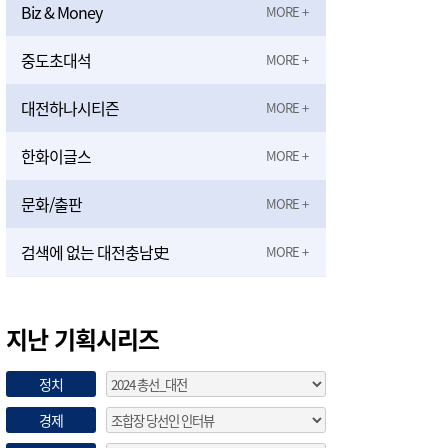
Biz & Money
중도초대석
대전하나시티즌
한화이글스
문화/출판
검색에 없는 대전충남史
지난 기획시리즈
정치
경제