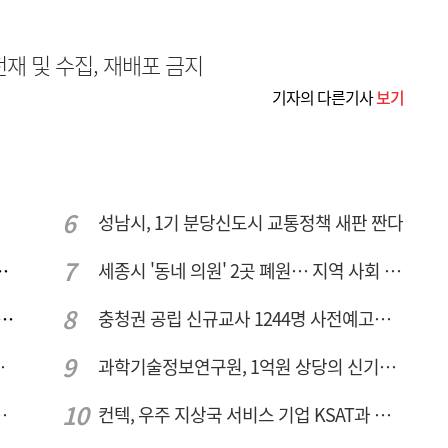
무단전재 및 수집, 재배포 금지
기자의 다른기사
보기
성남시, 1기 분당신도시 교통정책 새판 짠다
민 "교육청 중재 나서라"
세종시 '동네 의원' 2곳 폐원… 지역 사회 도마 위
호 녹조 시작점 추소리 가보니…걷어내도 짙은 초록빛
충청권 공립 신규교사 1244명 사전예고… 대전 초등 34명서 4명으로
 성장엔진·AI 분야 패키지 지원
과학기술정보연구원, 1억원 상당의 신기술 기업 이전 완료
료기관 대전 65곳 충남 31곳
컨텍, 우주 지상국 서비스 기업 KSAT과 안테나 6기 계약 체결