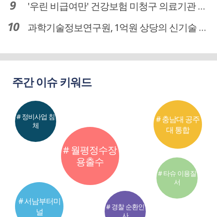
'우린 비급여만' 건강보험 미청구 의료기관 대전 65곳 충남 31곳
과학기술정보연구원, 1억원 상당의 신기술 기업 이전 완료
주간 이슈 키워드
# 정비사업 침
# 충남대 공주
체
대 통합
# 월평정수장
용출수
# 타슈 이용질
서
# 서남부터미
# 경찰 순환인
널
사