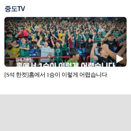
중도TV
[S석 한컷]홈에서 1승이 이렇게 어렵습니다