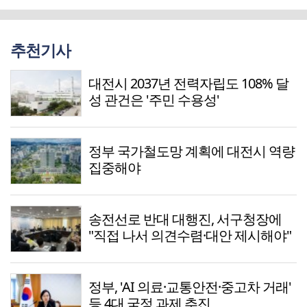
추천기사
대전시 2037년 전력자립도 108% 달
성 관건은 '주민 수용성'
정부 국가철도망 계획에 대전시 역량
집중해야
송전선로 반대 대행진, 서구청장에
"직접 나서 의견수렴·대안 제시해야"
정부, 'AI 의료·교통안전·중고차 거래'
등 4대 국정 과제 추진