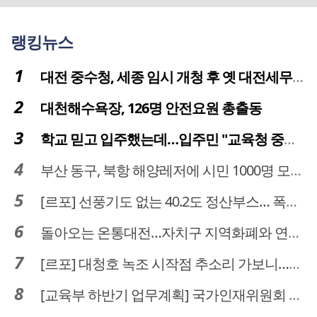
랭킹뉴스
대전 중수청, 세종 임시 개청 후 옛 대전세무서 부지로 이전 추진
대천해수욕장, 126명 안전요원 총출동
학교 믿고 입주했는데…입주민 "교육청 중재 나서라"
부산 동구, 북항 해양레저에 시민 1000명 모였다
[르포] 선풍기도 없는 40.2도 정산부스… 폭염 속 공영주차장 근로자
돌아오는 온통대전…자치구 지역화폐와 연계·통합 가능할까
[르포] 대청호 녹조 시작점 추소리 가보니…걷어내도 짙은 초록빛
[교육부 하반기 업무계획] 국가인재위원회 신설… 거점국립대 3곳 성장엔진·AI 분야 패키지 지원