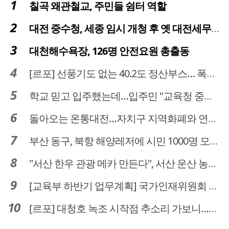
칠곡 왜관철교, 주민들 쉼터 역할
대전 중수청, 세종 임시 개청 후 옛 대전세무서 부지로 이전 추진
대천해수욕장, 126명 안전요원 총출동
[르포] 선풍기도 없는 40.2도 정산부스… 폭염 속 공영주차장 근로자
학교 믿고 입주했는데…입주민 "교육청 중재 나서라"
돌아오는 온통대전…자치구 지역화폐와 연계·통합 가능할까
부산 동구, 북항 해양레저에 시민 1000명 모였다
"서산 한우 관광 메카 만든다", 서산 운산 농어촌관광휴양단지 조성 본격 시동
[교육부 하반기 업무계획] 국가인재위원회 신설… 거점국립대 3곳 성장엔진·AI 분야 패키지 지원
[르포] 대청호 녹조 시작점 추소리 가보니…걷어내도 짙은 초록빛