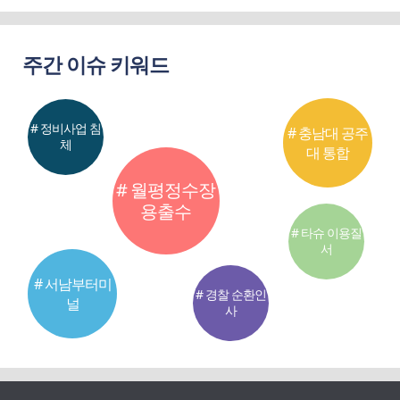
주간 이슈 키워드
# 정비사업 침
# 충남대 공주
체
대 통합
# 월평정수장
용출수
# 타슈 이용질
서
# 서남부터미
# 경찰 순환인
널
사