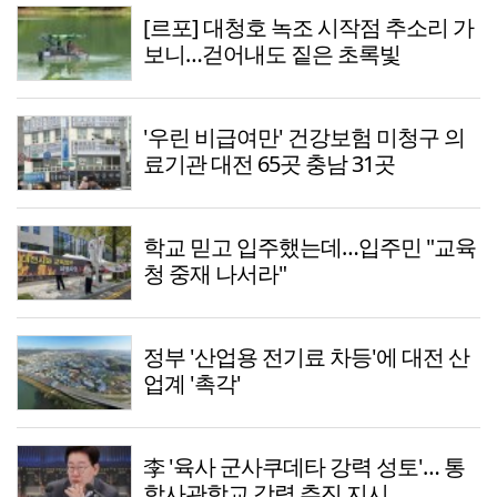
[르포] 대청호 녹조 시작점 추소리 가
보니…걷어내도 짙은 초록빛
'우린 비급여만' 건강보험 미청구 의
료기관 대전 65곳 충남 31곳
학교 믿고 입주했는데…입주민 "교육
청 중재 나서라"
정부 '산업용 전기료 차등'에 대전 산
업계 '촉각'
李 '육사 군사쿠데타 강력 성토'… 통
합사관학교 강력 추진 지시