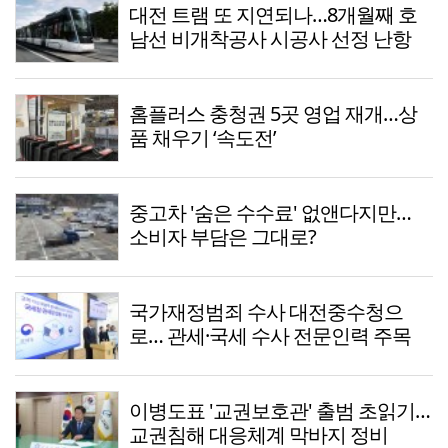
대전 트램 또 지연되나…8개월째 호
남선 비개착공사 시공사 선정 난항
홈플러스 충청권 5곳 영업 재개…상
품 채우기 ‘속도전’
중고차 '숨은 수수료' 없앤다지만…
소비자 부담은 그대로?
국가재정범죄 수사 대전중수청으
로… 관세·국세 수사 전문인력 주목
이병도표 '교권보호관' 출범 초읽기…
교권침해 대응체계 막바지 정비