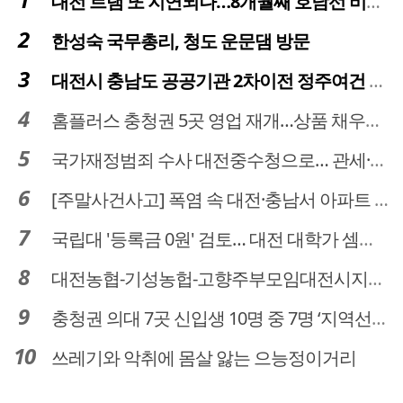
대전 트램 또 지연되나…8개월째 호남선 비개착공사 시공사 선정 난항
한성숙 국무총리, 청도 운문댐 방문
대전시 충남도 공공기관 2차이전 정주여건 확보 시급
홈플러스 충청권 5곳 영업 재개…상품 채우기 ‘속도전’
국가재정범죄 수사 대전중수청으로… 관세·국세 수사 전문인력 주목
[주말사건사고] 폭염 속 대전·충남서 아파트 화재·정전 잇따라…주민 대피·불편
국립대 '등록금 0원' 검토… 대전 대학가 셈법 복잡
대전농협-기성농헙-고향주부모임대전시지회, 이심점심 중식지원 봉사활동
충청권 의대 7곳 신입생 10명 중 7명 ‘지역선발’… 대전도 69.7%
쓰레기와 악취에 몸살 앓는 으능정이거리