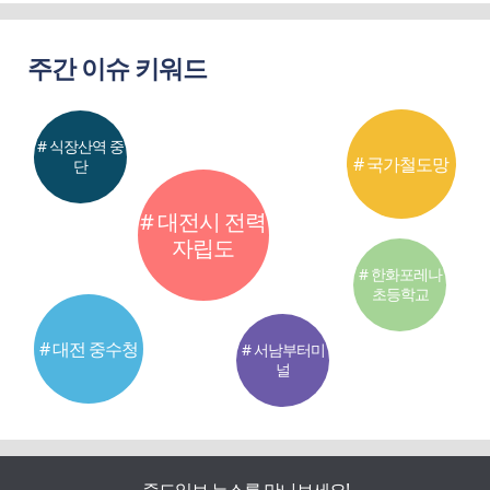
주간 이슈 키워드
# 식장산역 중
# 국가철도망
단
# 대전시 전력
자립도
# 한화포레나
초등학교
# 대전 중수청
# 서남부터미
널