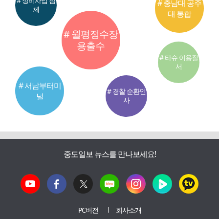
# 정비사업 침
# 충남대 공주
체
대 통합
# 월평정수장
용출수
# 타슈 이용질
서
# 서남부터미
# 경찰 순환인
널
사
중도일보 뉴스를 만나보세요!
PC버전
회사소개