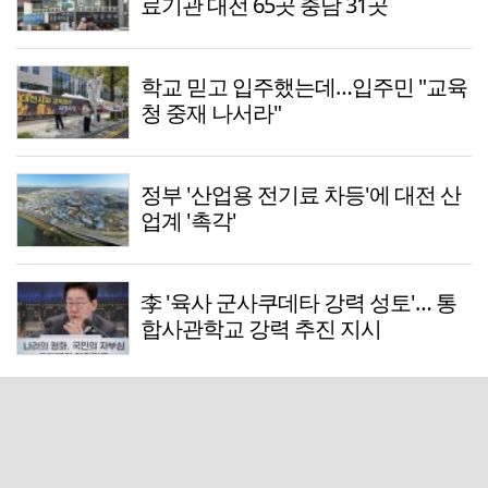
료기관 대전 65곳 충남 31곳
학교 믿고 입주했는데…입주민 "교육
청 중재 나서라"
정부 '산업용 전기료 차등'에 대전 산
업계 '촉각'
李 '육사 군사쿠데타 강력 성토'… 통
합사관학교 강력 추진 지시