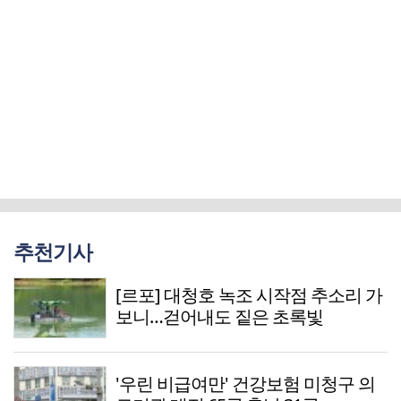
추천기사
[르포] 대청호 녹조 시작점 추소리 가
보니…걷어내도 짙은 초록빛
'우린 비급여만' 건강보험 미청구 의