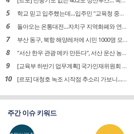
[르포] 선풍기도 없는 40.2도 정산부스… 폭염 속 공영주차장 근로자
학교 믿고 입주했는데…입주민 "교육청 중재 나서라"
돌아오는 온통대전…자치구 지역화폐와 연계·통합 가능할까
부산 동구, 북항 해양레저에 시민 1000명 모였다
"서산 한우 관광 메카 만든다", 서산 운산 농어촌관광휴양단지 조성 본격 시동
[교육부 하반기 업무계획] 국가인재위원회 신설… 거점국립대 3곳 성장엔진·AI 분야 패키지 지원
[르포] 대청호 녹조 시작점 추소리 가보니…걷어내도 짙은 초록빛
주간 이슈 키워드