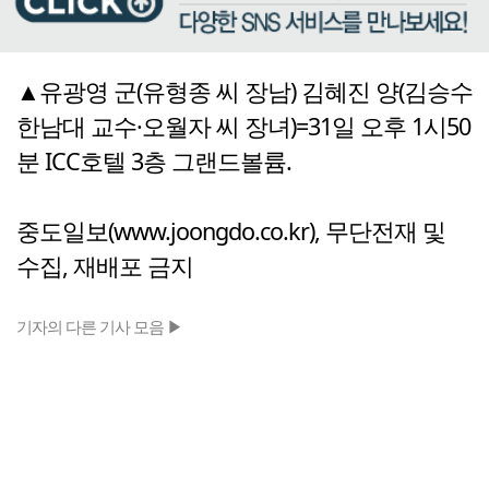
▲유광영 군(유형종 씨 장남) 김혜진 양(김승수
한남대 교수·오월자 씨 장녀)=31일 오후 1시50
분 ICC호텔 3층 그랜드볼륨.
중도일보(www.joongdo.co.kr), 무단전재 및
수집, 재배포 금지
기자의 다른 기사 모음 ▶