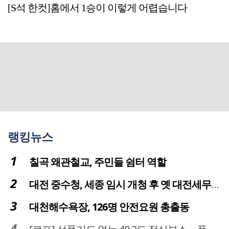
[S석 한컷]홈에서 1승이 이렇게 어렵습니다
랭킹뉴스
칠곡 왜관철교, 주민들 쉼터 역할
대전 중수청, 세종 임시 개청 후 옛 대전세무서 부지로 이전 추진
대천해수욕장, 126명 안전요원 총출동