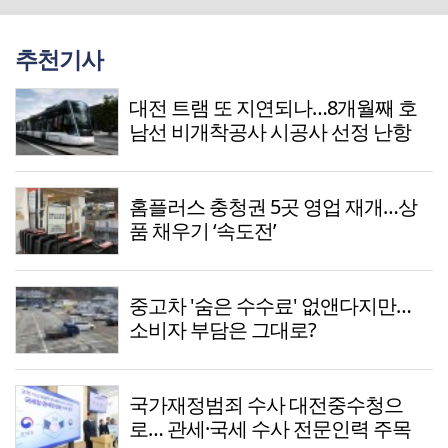
추천기사
대전 트램 또 지연되나…8개월째 호
남선 비개착공사 시공사 선정 난항
홈플러스 충청권 5곳 영업 재개…상
품 채우기 ‘속도전’
중고차 '숨은 수수료' 없앤다지만…
소비자 부담은 그대로?
국가재정범죄 수사 대전중수청으
로… 관세·국세 수사 전문인력 주목