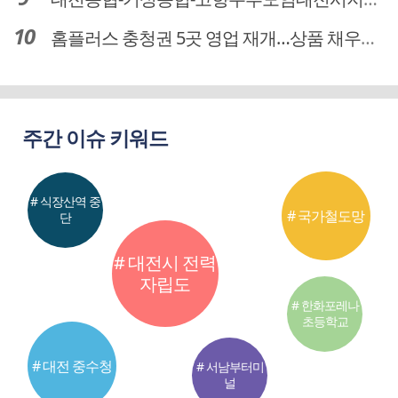
홈플러스 충청권 5곳 영업 재개…상품 채우기 ‘속도전’
주간 이슈 키워드
# 식장산역 중
# 국가철도망
단
# 대전시 전력
자립도
# 한화포레나
초등학교
# 대전 중수청
# 서남부터미
널