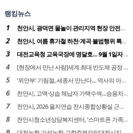
랭킹뉴스
천안시, 광덕면 물놀이 관리지역 현장 안전점검 실시
천안시, 여름 휴가철 하천·계곡 불법행위 특별단속
대전교육청 교육국장에 명달호… 9월 1일자 181명 인사
[현장에서 만난 사람]세계 최대 반도체 공정 장비 제조 기업 ASML 한종호 매니저
'위안부' 기림절, 세종서 만난다… 역사의 아픔 치유, '평화의 장'
천안시, 고액·상습 체납자 가택수색…승용차 압류·공매 착수
천안시, 2026 을지연습 전시종합상황실 근무자 사전교육
천안시청소년상담복지센터, '스마트폰 가족치유캠프' 운영
대전농협-기성농헙-고향주부모임대전시지회, 이심점심 중식지원 봉사활동