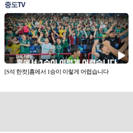
중도TV
[S석 한컷]홈에서 1승이 이렇게 어렵습니다