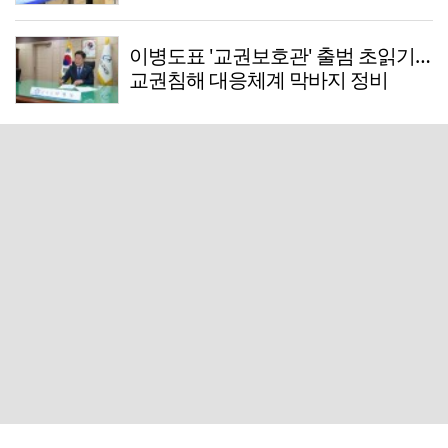
이병도표 '교권보호관' 출범 초읽기…
교권침해 대응체계 막바지 정비