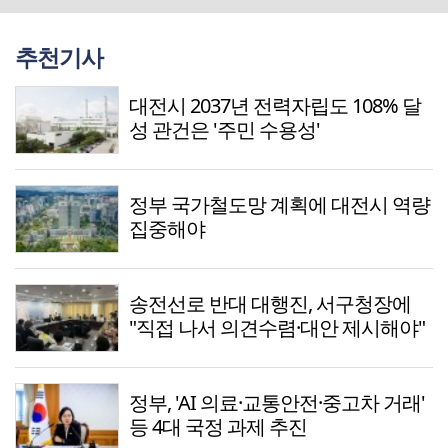
추천기사
대전시 2037년 전력자립도 108% 달
성 관건은 '주민 수용성'
정부 국가철도망 계획에 대전시 역량
집중해야
송전선로 반대 대행진, 서구청장에
"직접 나서 의견수렴·대안 제시해야"
정부, 'AI 의료·교통안전·중고차 거래'
등 4대 국정 과제 추진