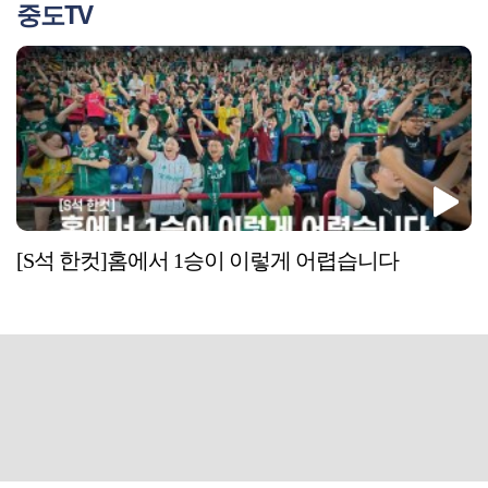
중도TV
[S석 한컷]홈에서 1승이 이렇게 어렵습니다