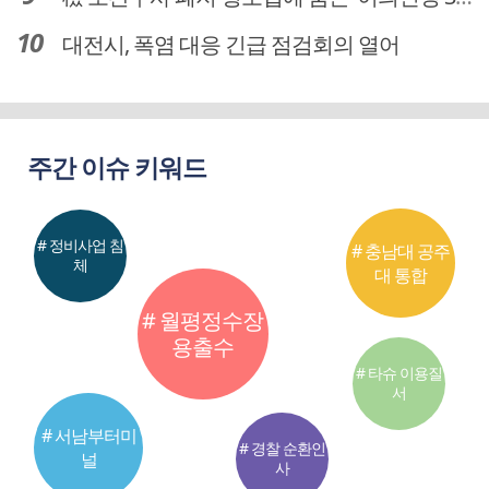
대전시, 폭염 대응 긴급 점검회의 열어
주간 이슈 키워드
# 정비사업 침
# 충남대 공주
체
대 통합
# 월평정수장
용출수
# 타슈 이용질
서
# 서남부터미
# 경찰 순환인
널
사