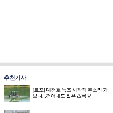
추천기사
[르포] 대청호 녹조 시작점 추소리 가
보니…걷어내도 짙은 초록빛