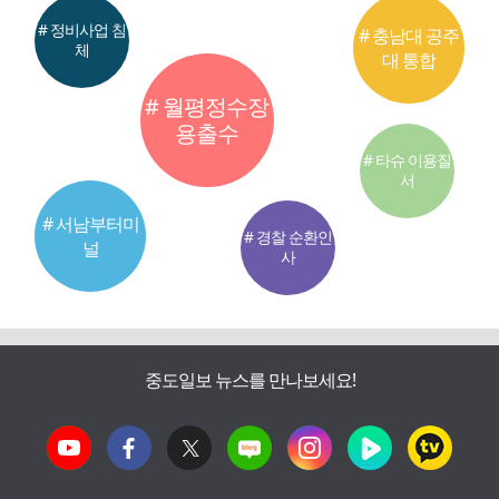
# 정비사업 침
# 충남대 공주
체
대 통합
# 월평정수장
용출수
# 타슈 이용질
서
# 서남부터미
# 경찰 순환인
널
사
중도일보 뉴스를 만나보세요!