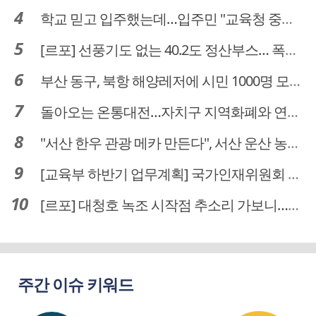
학교 믿고 입주했는데…입주민 "교육청 중재 나서라"
[르포] 선풍기도 없는 40.2도 정산부스… 폭염 속 공영주차장 근로자
부산 동구, 북항 해양레저에 시민 1000명 모였다
돌아오는 온통대전…자치구 지역화폐와 연계·통합 가능할까
"서산 한우 관광 메카 만든다", 서산 운산 농어촌관광휴양단지 조성 본격 시동
[교육부 하반기 업무계획] 국가인재위원회 신설… 거점국립대 3곳 성장엔진·AI 분야 패키지 지원
[르포] 대청호 녹조 시작점 추소리 가보니…걷어내도 짙은 초록빛
주간 이슈 키워드