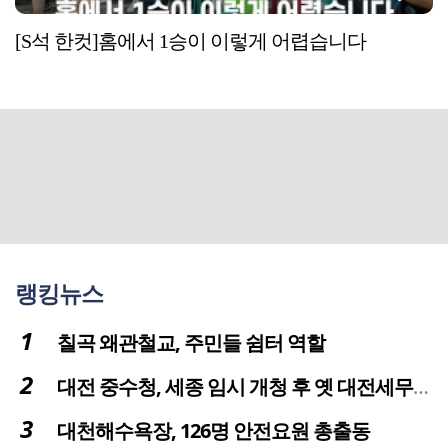
[S석 한컷]홈에서 1승이 이렇게 어렵습니다
랭킹뉴스
칠곡 왜관철교, 주민들 쉼터 역할
대전 중수청, 세종 임시 개청 후 옛 대전세무서 부지로 이전 추진
대천해수욕장, 126명 안전요원 총출동