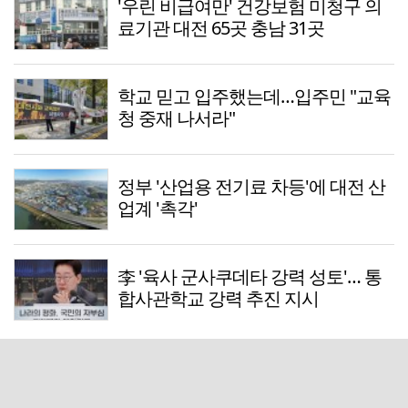
'우린 비급여만' 건강보험 미청구 의
료기관 대전 65곳 충남 31곳
학교 믿고 입주했는데…입주민 "교육
청 중재 나서라"
정부 '산업용 전기료 차등'에 대전 산
업계 '촉각'
李 '육사 군사쿠데타 강력 성토'… 통
합사관학교 강력 추진 지시