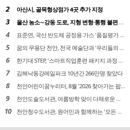
아산시, 골목형상점가 4곳 추가 지정
울산 농소∼강동 도로, 지형 변형·통행 불편 해법 찾는다
표준연, 국산 반도체 공정용 가스 '품질평가 체계' 구축
꿈의 무용단 천안, 전국 예술단과 '우리들의 하모니' 선보여
한기대 STEP, '스마트직업훈련 패키지 과정 3기' 모집
김해낙동강레일파크 10년간 266만명 찾았다
천안어린이꿈누리터, 8월 '2026 찾아가는 팝업놀이터' 운영
천안도솔도서관, 여름방학 맞이 다채로운 독서문화 프로그램 운영
천안청수도서관, 원어민과 함께하는 '모든 영어 모든 독서' 운영