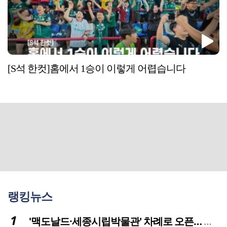
[S석 한컷]홈에서 1승이 이렇게 어렵습니다
랭킹뉴스
'맥도날드·세종시립박물관' 차례로 오픈… 고운동 정주여건 좋아진다