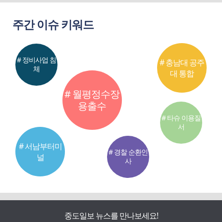
주간 이슈 키워드
# 정비사업 침
# 충남대 공주
체
대 통합
# 월평정수장
용출수
# 타슈 이용질
서
# 서남부터미
# 경찰 순환인
널
사
중도일보 뉴스를 만나보세요!