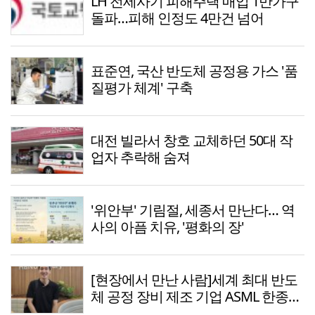
LH 전세사기 피해주택 매입 1만가구
돌파…피해 인정도 4만건 넘어
표준연, 국산 반도체 공정용 가스 '품
질평가 체계' 구축
대전 빌라서 창호 교체하던 50대 작
업자 추락해 숨져
'위안부' 기림절, 세종서 만난다… 역
사의 아픔 치유, '평화의 장'
[현장에서 만난 사람]세계 최대 반도
체 공정 장비 제조 기업 ASML 한종호
매니저