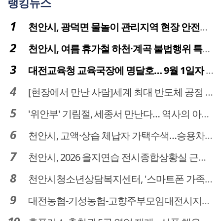
랭킹뉴스
천안시, 광덕면 물놀이 관리지역 현장 안전점검 실시
천안시, 여름 휴가철 하천·계곡 불법행위 특별단속
대전교육청 교육국장에 명달호… 9월 1일자 181명 인사
[현장에서 만난 사람]세계 최대 반도체 공정 장비 제조 기업 ASML 한종호 매니저
'위안부' 기림절, 세종서 만난다… 역사의 아픔 치유, '평화의 장'
천안시, 고액·상습 체납자 가택수색…승용차 압류·공매 착수
천안시, 2026 을지연습 전시종합상황실 근무자 사전교육
천안시청소년상담복지센터, '스마트폰 가족치유캠프' 운영
대전농협-기성농헙-고향주부모임대전시지회, 이심점심 중식지원 봉사활동