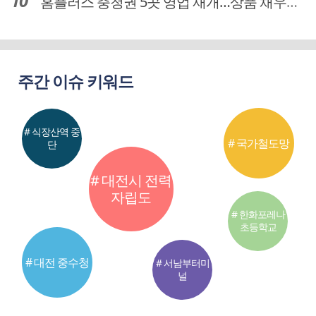
홈플러스 충청권 5곳 영업 재개…상품 채우기 ‘속도전’
주간 이슈 키워드
# 식장산역 중
# 국가철도망
단
# 대전시 전력
자립도
# 한화포레나
초등학교
# 대전 중수청
# 서남부터미
널