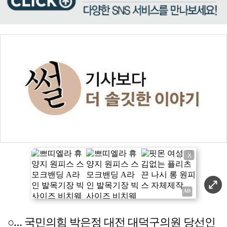
X
○… 국민의힘 박은정 대전 대덕구의원 당선인