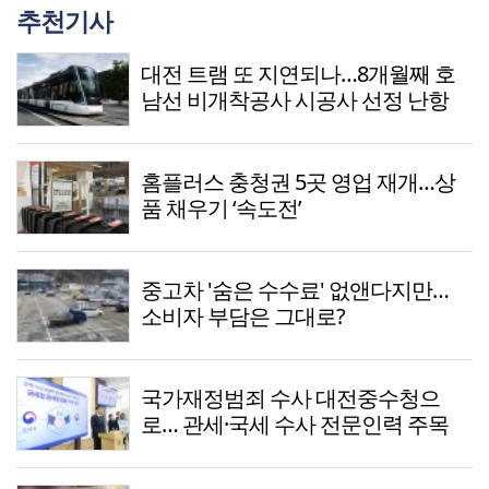
추천기사
대전 트램 또 지연되나…8개월째 호
남선 비개착공사 시공사 선정 난항
홈플러스 충청권 5곳 영업 재개…상
품 채우기 ‘속도전’
중고차 '숨은 수수료' 없앤다지만…
소비자 부담은 그대로?
국가재정범죄 수사 대전중수청으
로… 관세·국세 수사 전문인력 주목