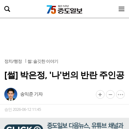
정치/행정
썰: 솔깃한 이야기
[썰] 박은정, '나'번의 반란 주인공
송익준 기자
승인 2026-06-12 11:45