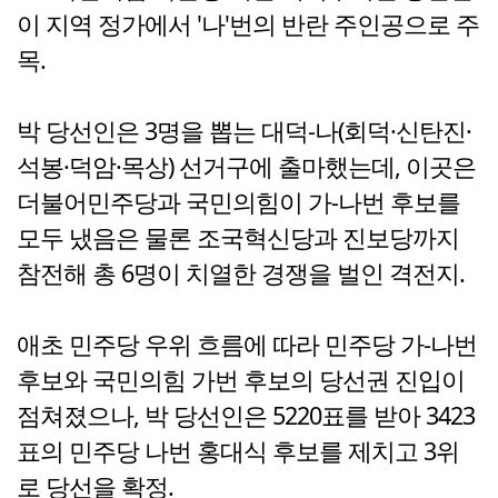
이 지역 정가에서 '나'번의 반란 주인공으로 주
목.
박 당선인은 3명을 뽑는 대덕-나(회덕·신탄진·
석봉·덕암·목상) 선거구에 출마했는데, 이곳은
더불어민주당과 국민의힘이 가-나번 후보를
모두 냈음은 물론 조국혁신당과 진보당까지
참전해 총 6명이 치열한 경쟁을 벌인 격전지.
애초 민주당 우위 흐름에 따라 민주당 가-나번
후보와 국민의힘 가번 후보의 당선권 진입이
점쳐졌으나, 박 당선인은 5220표를 받아 3423
표의 민주당 나번 홍대식 후보를 제치고 3위
로 당선을 확정.