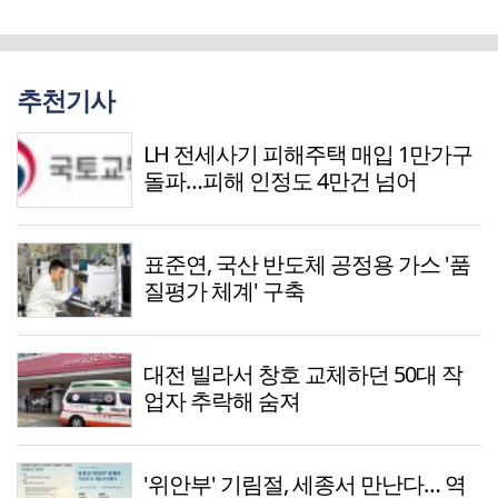
추천기사
LH 전세사기 피해주택 매입 1만가구
돌파…피해 인정도 4만건 넘어
표준연, 국산 반도체 공정용 가스 '품
질평가 체계' 구축
대전 빌라서 창호 교체하던 50대 작
업자 추락해 숨져
'위안부' 기림절, 세종서 만난다… 역