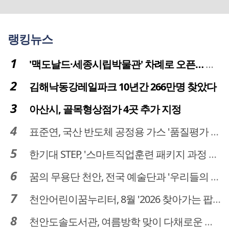
랭킹뉴스
'맥도날드·세종시립박물관' 차례로 오픈… 고운동 정주여건 좋아진다
김해낙동강레일파크 10년간 266만명 찾았다
아산시, 골목형상점가 4곳 추가 지정
표준연, 국산 반도체 공정용 가스 '품질평가 체계' 구축
한기대 STEP, '스마트직업훈련 패키지 과정 3기' 모집
꿈의 무용단 천안, 전국 예술단과 '우리들의 하모니' 선보여
천안어린이꿈누리터, 8월 '2026 찾아가는 팝업놀이터' 운영
천안도솔도서관, 여름방학 맞이 다채로운 독서문화 프로그램 운영