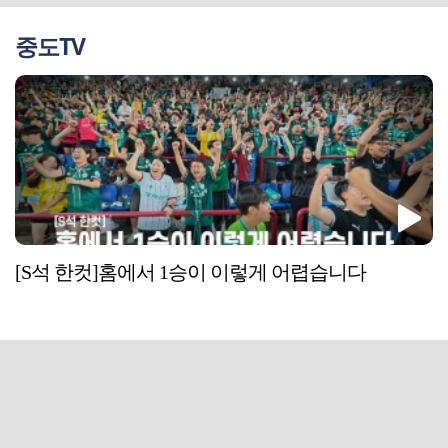
중도TV
[S석 한컷]홈에서 1승이 이렇게 어렵습니다