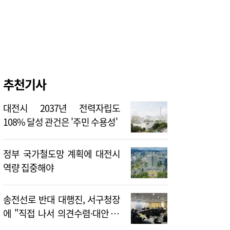
추천기사
대전시 2037년 전력자립도
108% 달성 관건은 '주민 수용성'
정부 국가철도망 계획에 대전시
역량 집중해야
송전선로 반대 대행진, 서구청장
에 "직접 나서 의견수렴·대안 제
시해야"