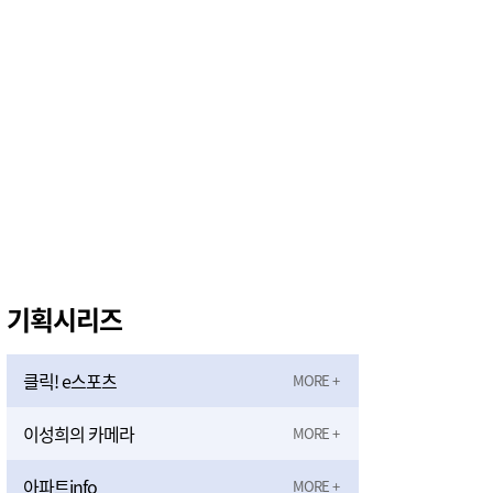
태안군, 지역사회보장협의체 제2차 대표협의체 회의 개최
7시간전
기획시리즈
클릭! e스포츠
이성희의 카메라
아파트info