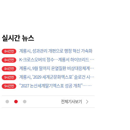
7시간전
‘2027 논산세계딸기산업엑스포’, 보령머드축제서 전격 홍보
7시간전
논산시, ‘2026 을지연습’ 준비보고회 개최
8시간전
광석면, 학교·마을 손잡고 아동·청소년 물놀이 축제 성료
8시간전
계룡시, 성과관리 개편으로 행정 혁신 가속화
실시간 뉴스
8시간전
K-크로스오버의 정수…계룡서 하이브리드 국악 ‘누모리쇼’
8시간전
계룡시, 9월 말까지 온열질환 비상대응체계 총력 가동
8시간전
계룡시, ‘2029 세계군문화엑스포’ 슬로건 시민 공모전 개최
9시간전
“2027 논산세계딸기엑스포 성공 개최”… 지역 단체·기업 응원 열기 ‘후끈’
9시간전
태안군, 2026 을지연습 준비 '이상 무'
9시간전
공주소방서, 20일 ‘소방차 길 터주기’ 전국 긴급출동 훈련
9시간전
예산교육지원청, 방학 돌봄 프로그램 마무리…체험·영어캠프로 교육 만족도 높여
26분전
전체기사보기
[현장에서 만난 사람]세계 최대 반도체 공정 장비 제조 기업 ASML 한종호 매니저
5시간전
대전교육청 교육국장에 명달호… 9월 1일자 181명 인사
6시간전
태안군, 다문화가정 자녀 진로·진학 특강 개최
7시간전