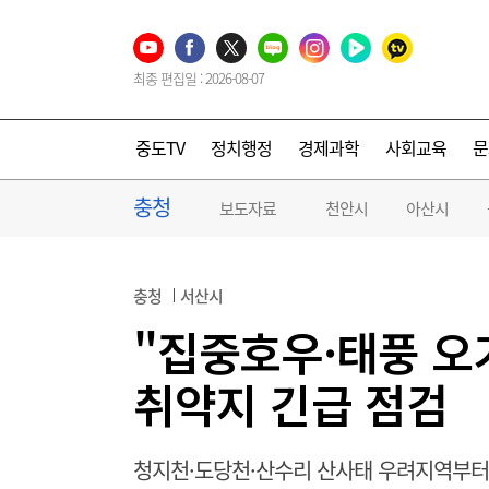
최종 편집일 : 2026-08-07
중도TV
정치행정
경제과학
사회교육
문
충청
보도자료
천안시
아산시
충청
서산시
"집중호우·태풍 오
취약지 긴급 점검
청지천·도당천·산수리 산사태 우려지역부터