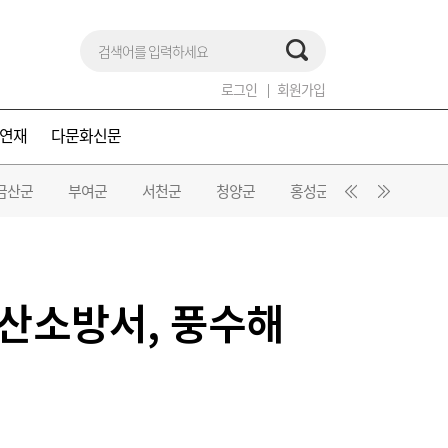
로그인
회원가입
연재
다문화신문
금산군
부여군
서천군
청양군
홍성군
예산군
서산소방서, 풍수해