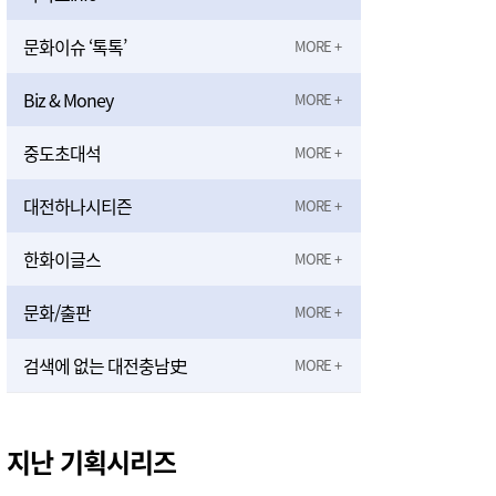
문화이슈 ‘톡톡’
Biz & Money
중도초대석
대전하나시티즌
한화이글스
문화/출판
검색에 없는 대전충남史
지난 기획시리즈