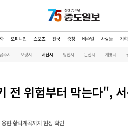
화
오피니언
스포츠
전국
충청
비주얼
사람들
기획
공주시
보령시
서산시
당진시
논산시
계룡시
기 전 위험부터 막는다", 
 용현·황락계곡까지 현장 확인