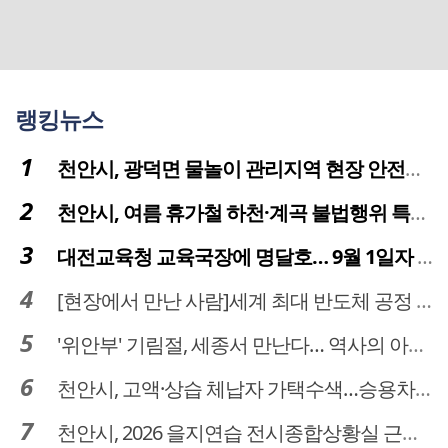
랭킹뉴스
천안시, 광덕면 물놀이 관리지역 현장 안전점검 실시
천안시, 여름 휴가철 하천·계곡 불법행위 특별단속
대전교육청 교육국장에 명달호… 9월 1일자 181명 인사
[현장에서 만난 사람]세계 최대 반도체 공정 장비 제조 기업 ASML 한종호 매니저
'위안부' 기림절, 세종서 만난다… 역사의 아픔 치유, '평화의 장'
천안시, 고액·상습 체납자 가택수색…승용차 압류·공매 착수
천안시, 2026 을지연습 전시종합상황실 근무자 사전교육