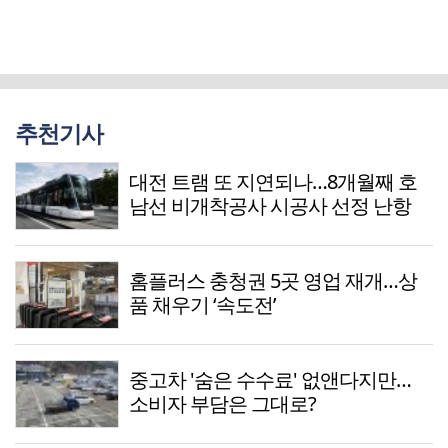
추천기사
대전 트램 또 지연되나…8개월째 호
남선 비개착공사 시공사 선정 난항
홈플러스 충청권 5곳 영업 재개…상
품 채우기 ‘속도전’
중고차 '숨은 수수료' 없앤다지만…
소비자 부담은 그대로?