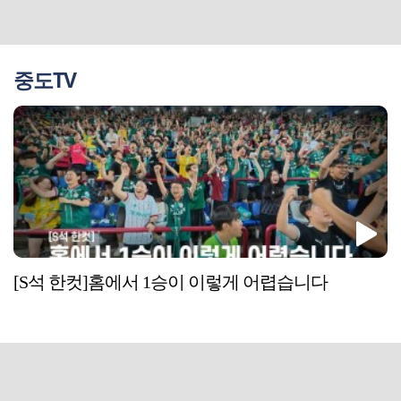
중도TV
[S석 한컷]홈에서 1승이 이렇게 어렵습니다