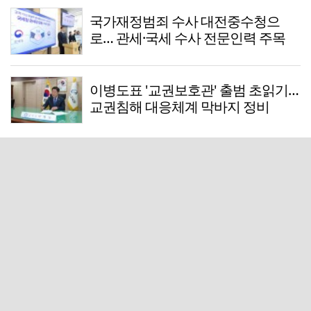
국가재정범죄 수사 대전중수청으
로… 관세·국세 수사 전문인력 주목
이병도표 '교권보호관' 출범 초읽기…
교권침해 대응체계 막바지 정비