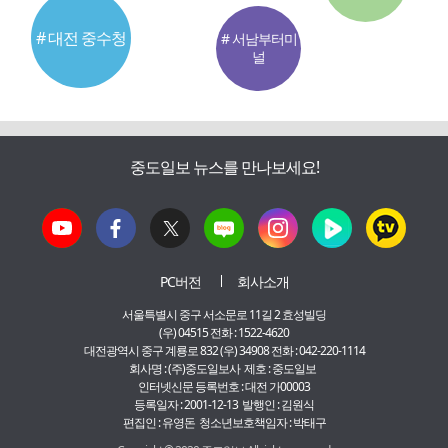
# 대전 중수청
# 서남부터미
널
중도일보 뉴스를 만나보세요!
PC버전
회사소개
서울특별시 중구 서소문로 11길 2 효성빌딩
(우) 04515 전화 : 1522-4620
대전광역시 중구 계룡로 832 (우) 34908 전화 : 042-220-1114
회사명 : (주)중도일보사 제호 : 중도일보
인터넷신문 등록번호 : 대전 가00003
등록일자 : 2001-12-13 발행인 : 김원식
편집인 : 유영돈 청소년보호책임자 : 박태구