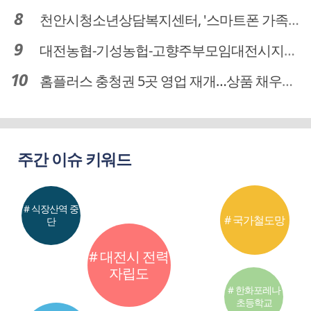
천안시청소년상담복지센터, '스마트폰 가족치유캠프' 운영
대전농협-기성농헙-고향주부모임대전시지회, 이심점심 중식지원 봉사활동
홈플러스 충청권 5곳 영업 재개…상품 채우기 ‘속도전’
주간 이슈 키워드
# 식장산역 중
# 국가철도망
단
# 대전시 전력
자립도
# 한화포레나
초등학교