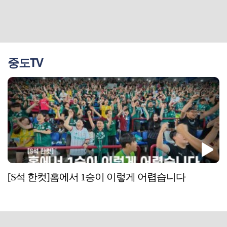
중도TV
[S석 한컷]홈에서 1승이 이렇게 어렵습니다