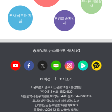
# 타슈 이용질
서
# 서남부터미
# 경찰 순환인
널
사
중도일보 뉴스를 만나보세요!
PC버전
회사소개
서울특별시 중구 서소문로 11길 2 효성빌딩
(우) 04515 전화 : 1522-4620
대전광역시 중구 계룡로 832 (우) 34908 전화 : 042-220-1114
회사명 : (주)중도일보사 제호 : 중도일보
인터넷신문 등록번호 : 대전 가00003
등록일자 : 2001-12-13 발행인 : 김원식