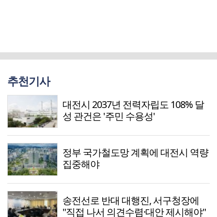
추천기사
대전시 2037년 전력자립도 108% 달
성 관건은 '주민 수용성'
정부 국가철도망 계획에 대전시 역량
집중해야
송전선로 반대 대행진, 서구청장에
"직접 나서 의견수렴·대안 제시해야"