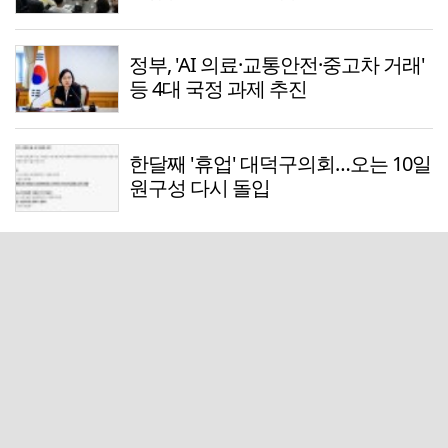
정부, 'AI 의료·교통안전·중고차 거래'
등 4대 국정 과제 추진
한달째 '휴업' 대덕구의회…오는 10일
원구성 다시 돌입