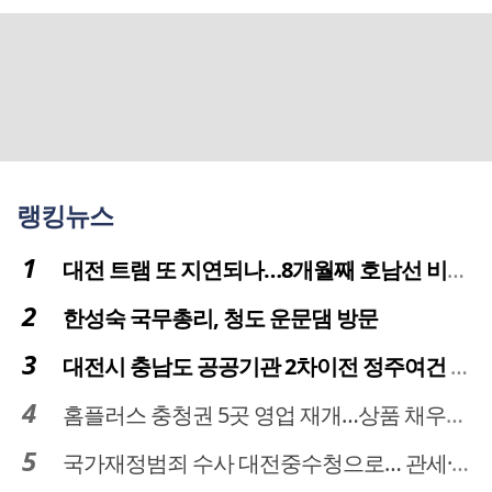
랭킹뉴스
대전 트램 또 지연되나…8개월째 호남선 비개착공사 시공사 선정 난항
한성숙 국무총리, 청도 운문댐 방문
대전시 충남도 공공기관 2차이전 정주여건 확보 시급
홈플러스 충청권 5곳 영업 재개…상품 채우기 ‘속도전’
국가재정범죄 수사 대전중수청으로… 관세·국세 수사 전문인력 주목