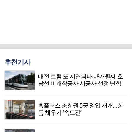
추천기사
대전 트램 또 지연되나…8개월째 호
남선 비개착공사 시공사 선정 난항
홈플러스 충청권 5곳 영업 재개…상
품 채우기 ‘속도전’