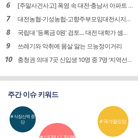
[주말사건사고] 폭염 속 대전·충남서 아파트 화재·정전 잇따라…주민 대피·불편
대전농협-기성농헙-고향주부모임대전시지회, 이심점심 중식지원 봉사활동
국립대 '등록금 0원' 검토… 대전 대학가 셈법 복잡
쓰레기와 악취에 몸살 앓는 으능정이거리
충청권 의대 7곳 신입생 10명 중 7명 ‘지역선발’… 대전도 69.7%
주간 이슈 키워드
# 식장산역 중
# 국가철도망
단
# 대전시 전력