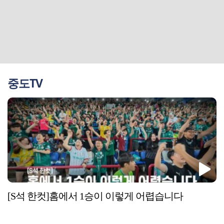
중도TV
[S석 한컷]홈에서 1승이 이렇게 어렵습니다