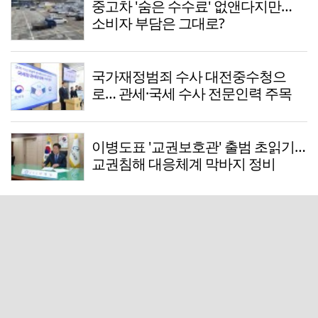
중고차 '숨은 수수료' 없앤다지만…
소비자 부담은 그대로?
국가재정범죄 수사 대전중수청으
로… 관세·국세 수사 전문인력 주목
이병도표 '교권보호관' 출범 초읽기…
교권침해 대응체계 막바지 정비