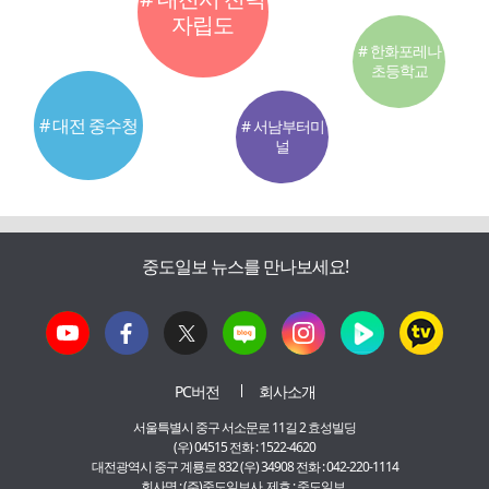
자립도
# 한화포레나
초등학교
# 대전 중수청
# 서남부터미
널
중도일보 뉴스를 만나보세요!
PC버전
회사소개
서울특별시 중구 서소문로 11길 2 효성빌딩
(우) 04515 전화 : 1522-4620
대전광역시 중구 계룡로 832 (우) 34908 전화 : 042-220-1114
회사명 : (주)중도일보사 제호 : 중도일보