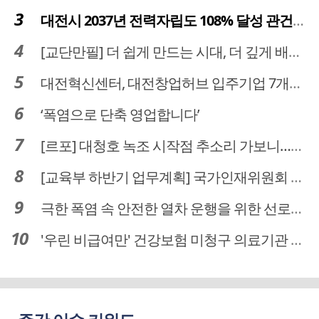
대전시 2037년 전력자립도 108% 달성 관건은 '주민 수용성'
[교단만필] 더 쉽게 만드는 시대, 더 깊게 배우는 교육
대전혁신센터, 대전창업허브 입주기업 7개사 모집
‘폭염으로 단축 영업합니다’
[르포] 대청호 녹조 시작점 추소리 가보니…걷어내도 짙은 초록빛
[교육부 하반기 업무계획] 국가인재위원회 신설… 거점국립대 3곳 성장엔진·AI 분야 패키지 지원
극한 폭염 속 안전한 열차 운행을 위한 선로관리
'우린 비급여만' 건강보험 미청구 의료기관 대전 65곳 충남 31곳