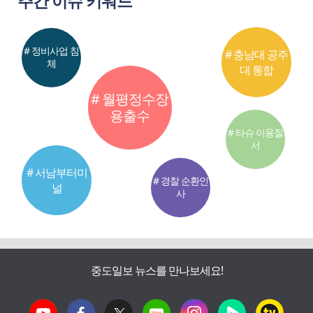
주간 이슈 키워드
# 정비사업 침
# 충남대 공주
체
대 통합
# 월평정수장
용출수
# 타슈 이용질
서
# 서남부터미
# 경찰 순환인
널
사
중도일보 뉴스를 만나보세요!