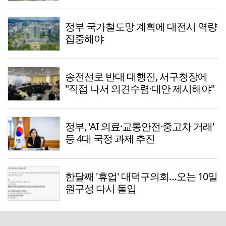
정부 국가철도망 계획에 대전시 역량
집중해야
송전선로 반대 대행진, 서구청장에
"직접 나서 의견수렴·대안 제시해야"
정부, 'AI 의료·교통안전·중고차 거래'
등 4대 국정 과제 추진
한달째 '휴업' 대덕구의회…오는 10일
원구성 다시 돌입