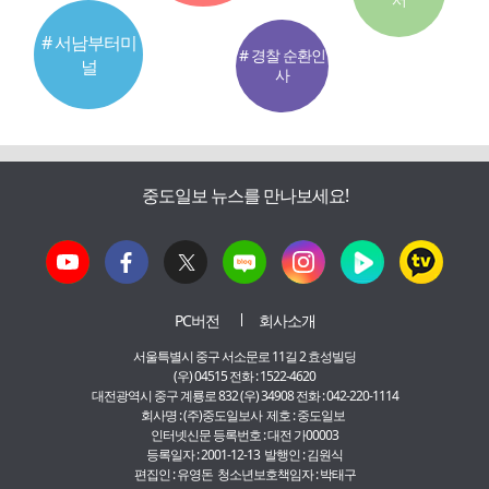
# 서남부터미
# 경찰 순환인
널
사
중도일보 뉴스를 만나보세요!
PC버전
회사소개
서울특별시 중구 서소문로 11길 2 효성빌딩
(우) 04515 전화 : 1522-4620
대전광역시 중구 계룡로 832 (우) 34908 전화 : 042-220-1114
회사명 : (주)중도일보사 제호 : 중도일보
인터넷신문 등록번호 : 대전 가00003
등록일자 : 2001-12-13 발행인 : 김원식
편집인 : 유영돈 청소년보호책임자 : 박태구