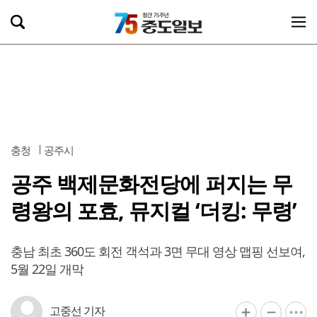
충청
공주시
공주 백제문화전당에 퍼지는 무
령왕의 포효, 뮤지컬 ‘더킹: 무령’
충남 최초 360도 회전 객석과 3면 무대 영상 맵핑 선보여,
5월 22일 개막
고중선 기자