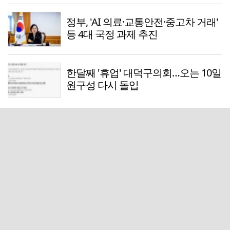
정부, 'AI 의료·교통안전·중고차 거래'
등 4대 국정 과제 추진
한달째 '휴업' 대덕구의회…오는 10일
원구성 다시 돌입