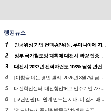
랭킹뉴스
인공위성 기업 컨텍-AP위성, 루마니아에 지상국 시스템 전수
정부 국가철도망 계획에 대전시 역량 집중해야
대전시 2037년 전력자립도 108% 달성 관건은 '주민 수용성'
[아침을 여는 명언 캘리] 2026년 8월7일 금요일
대전혁신센터, 대전창업허브 입주기업 7개사 모집
[교단만필] 더 쉽게 만드는 시대, 더 깊게 배우는 교육
'맥도날드·세종시립박물관' 차례로 오픈… 고운동 정주여건 좋아진다