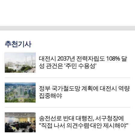
추천기사
대전시 2037년 전력자립도 108% 달
성 관건은 '주민 수용성'
정부 국가철도망 계획에 대전시 역량
집중해야
송전선로 반대 대행진, 서구청장에
"직접 나서 의견수렴·대안 제시해야"