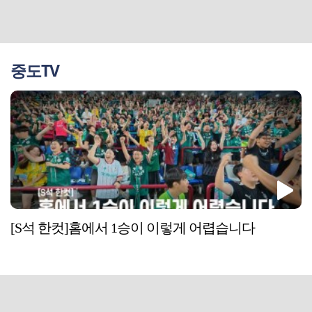
중도TV
[S석 한컷]홈에서 1승이 이렇게 어렵습니다