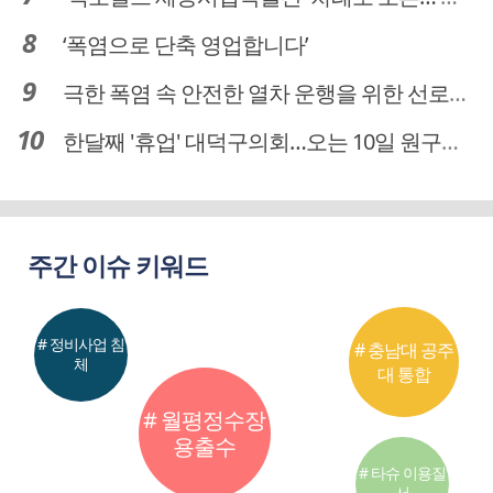
‘폭염으로 단축 영업합니다’
극한 폭염 속 안전한 열차 운행을 위한 선로관리
한달째 '휴업' 대덕구의회…오는 10일 원구성 다시 돌입
주간 이슈 키워드
# 정비사업 침
# 충남대 공주
체
대 통합
# 월평정수장
용출수
# 타슈 이용질
서