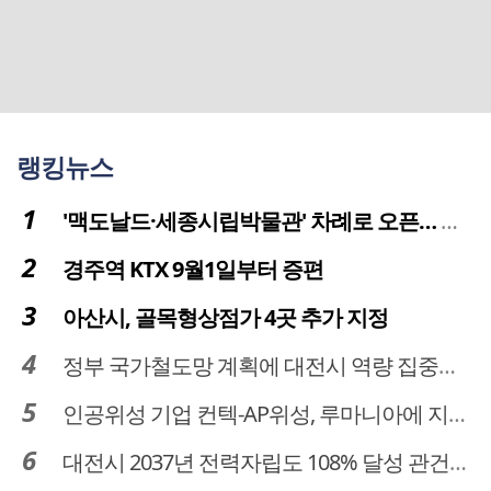
랭킹뉴스
'맥도날드·세종시립박물관' 차례로 오픈… 고운동 정주여건 좋아진다
경주역 KTX 9월1일부터 증편
아산시, 골목형상점가 4곳 추가 지정
정부 국가철도망 계획에 대전시 역량 집중해야
인공위성 기업 컨텍-AP위성, 루마니아에 지상국 시스템 전수
대전시 2037년 전력자립도 108% 달성 관건은 '주민 수용성'