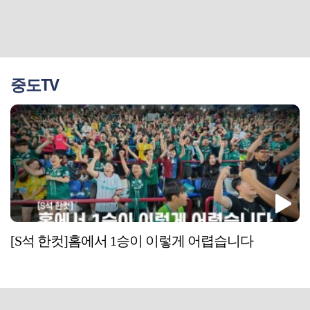
중도TV
[S석 한컷]홈에서 1승이 이렇게 어렵습니다