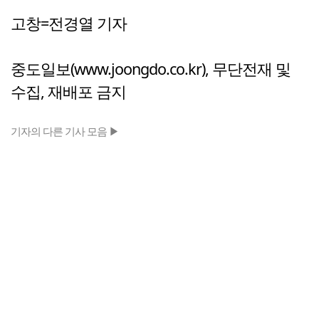
고창=전경열 기자
중도일보(www.joongdo.co.kr), 무단전재 및
수집, 재배포 금지
기자의 다른 기사 모음 ▶