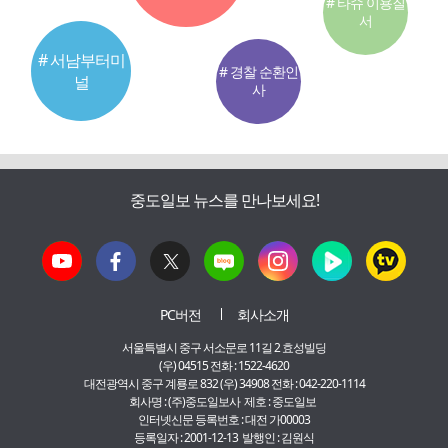
# 타슈 이용질
서
# 서남부터미
# 경찰 순환인
널
사
중도일보 뉴스를 만나보세요!
PC버전
회사소개
서울특별시 중구 서소문로 11길 2 효성빌딩
(우) 04515 전화 : 1522-4620
대전광역시 중구 계룡로 832 (우) 34908 전화 : 042-220-1114
회사명 : (주)중도일보사 제호 : 중도일보
인터넷신문 등록번호 : 대전 가00003
등록일자 : 2001-12-13 발행인 : 김원식