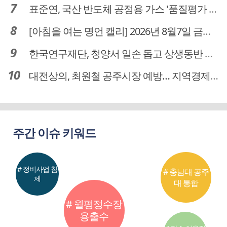
표준연, 국산 반도체 공정용 가스 '품질평가 체계' 구축
[아침을 여는 명언 캘리] 2026년 8월7일 금요일
한국연구재단, 청양서 일손 돕고 상생동반 친구맺기 봉사활동
대전상의, 최원철 공주시장 예방… 지역경제 협력방안 논의
주간 이슈 키워드
# 정비사업 침
# 충남대 공주
체
대 통합
# 월평정수장
용출수