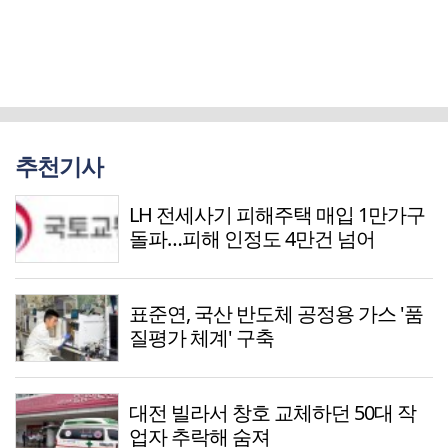
추천기사
LH 전세사기 피해주택 매입 1만가구
돌파…피해 인정도 4만건 넘어
표준연, 국산 반도체 공정용 가스 '품
질평가 체계' 구축
대전 빌라서 창호 교체하던 50대 작
업자 추락해 숨져