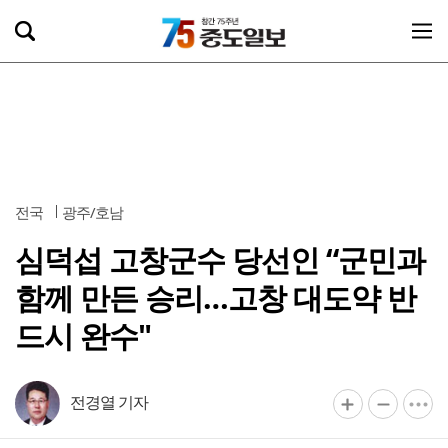
전국
광주/호남
심덕섭 고창군수 당선인 “군민과
함께 만든 승리…고창 대도약 반
드시 완수"
전경열 기자