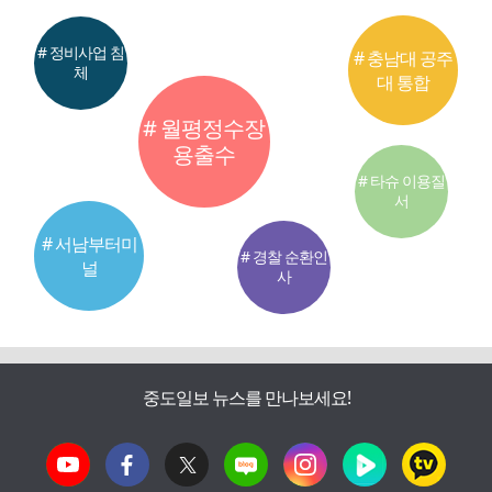
# 정비사업 침
# 충남대 공주
체
대 통합
# 월평정수장
용출수
# 타슈 이용질
서
# 서남부터미
# 경찰 순환인
널
사
중도일보 뉴스를 만나보세요!