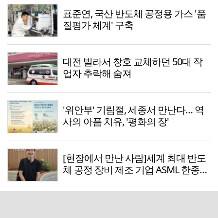
표준연, 국산 반도체 공정용 가스 '품
질평가 체계' 구축
대전 빌라서 창호 교체하던 50대 작
업자 추락해 숨져
'위안부' 기림절, 세종서 만난다… 역
사의 아픔 치유, '평화의 장'
[현장에서 만난 사람]세계 최대 반도
체 공정 장비 제조 기업 ASML 한종호
매니저