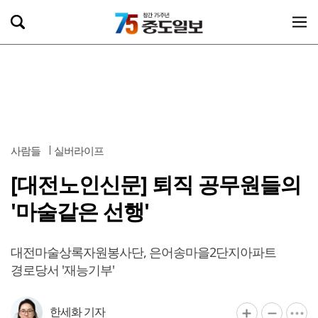
사람들
실버라이프
[대전노인신문] 퇴직 공무원들의
'마술같은 선행'
대전마술상록자원봉사단, 은어송마을2단지아파트
경로당서 '재능기부'
한세화 기자