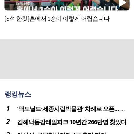
[S석 한컷]홈에서 1승이 이렇게 어렵습니다
랭킹뉴스
'맥도날드·세종시립박물관' 차례로 오픈… 고운동 정주여건 좋아진다
김해낙동강레일파크 10년간 266만명 찾았다