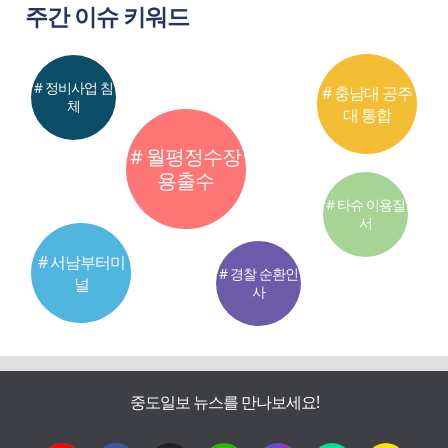
주간 이슈 키워드
# 정비사업 침
# 충남대 공주
체
대 통합
# 월평정수장
용출수
# 타슈 이용질
서
# 서남부터미
# 경찰 순환인
널
사
중도일보 뉴스를 만나보세요!