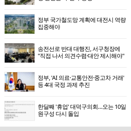
정부 국가철도망 계획에 대전시 역량
집중해야
송전선로 반대 대행진, 서구청장에
"직접 나서 의견수렴·대안 제시해야"
정부, 'AI 의료·교통안전·중고차 거래'
등 4대 국정 과제 추진
한달째 '휴업' 대덕구의회…오는 10일
원구성 다시 돌입