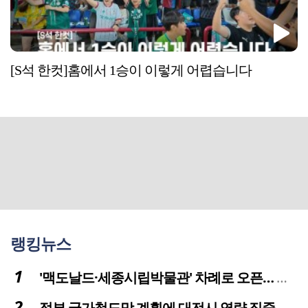
[S석 한컷]홈에서 1승이 이렇게 어렵습니다
랭킹뉴스
'맥도날드·세종시립박물관' 차례로 오픈… 고운동 정주여건 좋아진다
정부 국가철도망 계획에 대전시 역량 집중해야