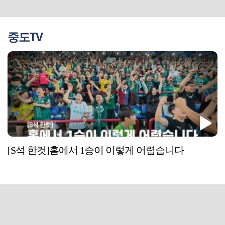
중도TV
[S석 한컷]홈에서 1승이 이렇게 어렵습니다