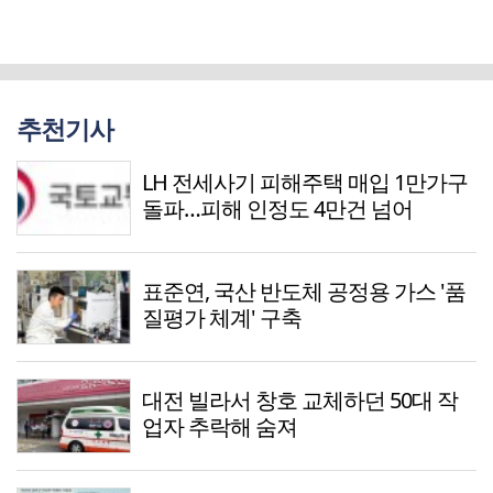
추천기사
LH 전세사기 피해주택 매입 1만가구
돌파…피해 인정도 4만건 넘어
표준연, 국산 반도체 공정용 가스 '품
질평가 체계' 구축
대전 빌라서 창호 교체하던 50대 작
업자 추락해 숨져