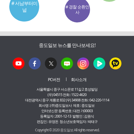
# 서남부터미
# 경찰 순환인
널
사
중도일보 뉴스를 만나보세요!
PC버전
회사소개
서울특별시 중구 서소문로 11길 2 효성빌딩
(우) 04515 전화 : 1522-4620
대전광역시 중구 계룡로 832 (우) 34908 전화 : 042-220-1114
회사명 : (주)중도일보사 제호 : 중도일보
인터넷신문 등록번호 : 대전 가00003
등록일자 : 2001-12-13 발행인 : 김원식
편집인 : 유영돈 청소년보호책임자 : 박태구
Copyright © 2020 중도일보 All rights reserved.