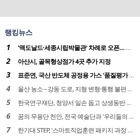
랭킹뉴스
'맥도날드·세종시립박물관' 차례로 오픈… 고운동 정주여건 좋아진다
아산시, 골목형상점가 4곳 추가 지정
표준연, 국산 반도체 공정용 가스 '품질평가 체계' 구축
울산 농소∼강동 도로, 지형 변형·통행 불편 해법 찾는다
한국연구재단, 청양서 일손 돕고 상생동반 친구맺기 봉사활동
꿈의 무용단 천안, 전국 예술단과 '우리들의 하모니' 선보여
한기대 STEP, '스마트직업훈련 패키지 과정 3기' 모집