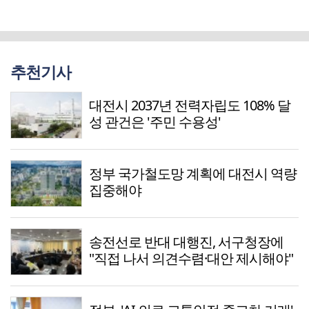
추천기사
대전시 2037년 전력자립도 108% 달
성 관건은 '주민 수용성'
정부 국가철도망 계획에 대전시 역량
집중해야
송전선로 반대 대행진, 서구청장에
"직접 나서 의견수렴·대안 제시해야"