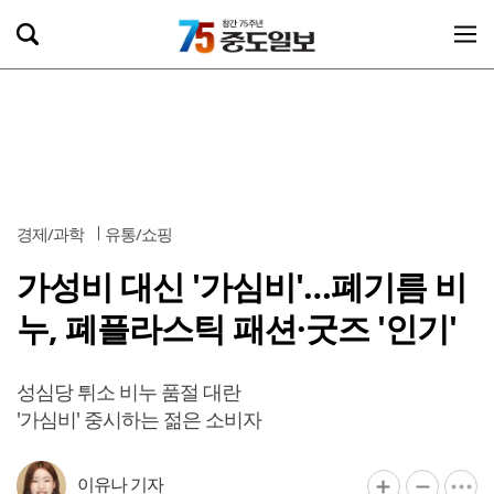
경제/과학
유통/쇼핑
가성비 대신 '가심비'…폐기름 비
누, 폐플라스틱 패션·굿즈 '인기'
성심당 튀소 비누 품절 대란
'가심비' 중시하는 젊은 소비자
이유나 기자