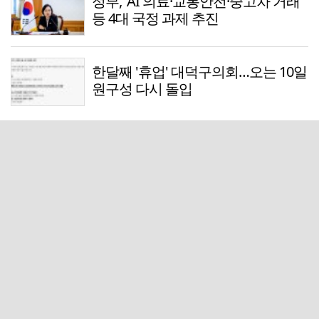
정부, 'AI 의료·교통안전·중고차 거래'
등 4대 국정 과제 추진
한달째 '휴업' 대덕구의회…오는 10일
원구성 다시 돌입