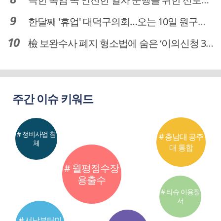
한달째 '휴업' 대덕구의회…오는 10일 원구성 다시 돌입
檢 보완수사 폐지 형소법에 숨은 ‘이의신청 3개월 제한’…황운하는 30일 추진
주간 이슈 키워드
# 정비사업 침
# 충남대 공주
체
대 통합
# 월평정수장
용출수
# 타슈 이용질
서
# 서남부터미