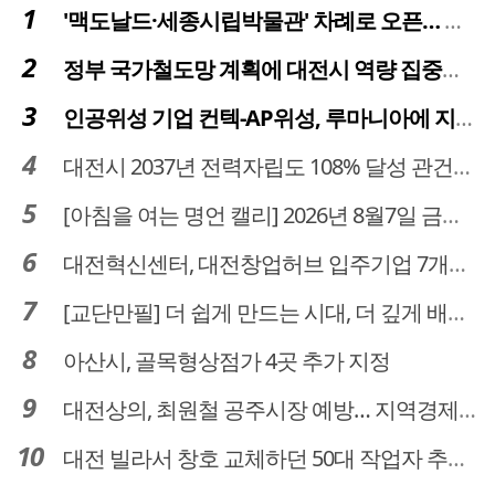
'맥도날드·세종시립박물관' 차례로 오픈… 고운동 정주여건 좋아진다
정부 국가철도망 계획에 대전시 역량 집중해야
인공위성 기업 컨텍-AP위성, 루마니아에 지상국 시스템 전수
대전시 2037년 전력자립도 108% 달성 관건은 '주민 수용성'
[아침을 여는 명언 캘리] 2026년 8월7일 금요일
대전혁신센터, 대전창업허브 입주기업 7개사 모집
[교단만필] 더 쉽게 만드는 시대, 더 깊게 배우는 교육
아산시, 골목형상점가 4곳 추가 지정
대전상의, 최원철 공주시장 예방… 지역경제 협력방안 논의
대전 빌라서 창호 교체하던 50대 작업자 추락해 숨져