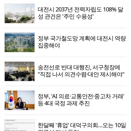
대전시 2037년 전력자립도 108% 달
성 관건은 '주민 수용성'
정부 국가철도망 계획에 대전시 역량
집중해야
송전선로 반대 대행진, 서구청장에
"직접 나서 의견수렴·대안 제시해야"
정부, 'AI 의료·교통안전·중고차 거래'
등 4대 국정 과제 추진
한달째 '휴업' 대덕구의회…오는 10일