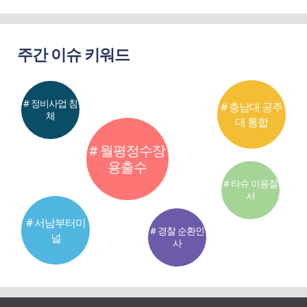
주간 이슈 키워드
# 정비사업 침
# 충남대 공주
체
대 통합
# 월평정수장
용출수
# 타슈 이용질
서
# 서남부터미
# 경찰 순환인
널
사