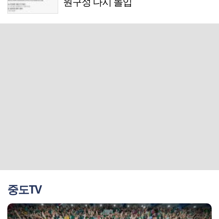
원구성 다시 돌입
중도TV