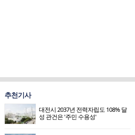
추천기사
대전시 2037년 전력자립도 108% 달
성 관건은 '주민 수용성'