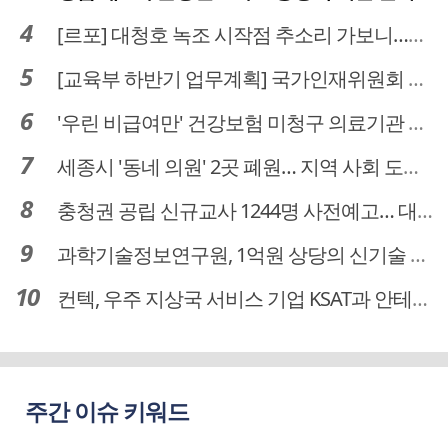
[르포] 대청호 녹조 시작점 추소리 가보니…걷어내도 짙은 초록빛
[교육부 하반기 업무계획] 국가인재위원회 신설… 거점국립대 3곳 성장엔진·AI 분야 패키지 지원
'우린 비급여만' 건강보험 미청구 의료기관 대전 65곳 충남 31곳
세종시 '동네 의원' 2곳 폐원… 지역 사회 도마 위
충청권 공립 신규교사 1244명 사전예고… 대전 초등 34명서 4명으로
과학기술정보연구원, 1억원 상당의 신기술 기업 이전 완료
컨텍, 우주 지상국 서비스 기업 KSAT과 안테나 6기 계약 체결
주간 이슈 키워드