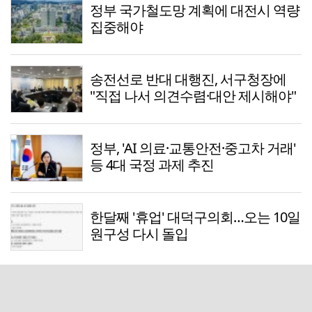
정부 국가철도망 계획에 대전시 역량
집중해야
송전선로 반대 대행진, 서구청장에
"직접 나서 의견수렴·대안 제시해야"
정부, 'AI 의료·교통안전·중고차 거래'
등 4대 국정 과제 추진
한달째 '휴업' 대덕구의회…오는 10일
원구성 다시 돌입