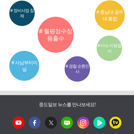
# 정비사업 침
# 충남대 공주
체
대 통합
# 월평정수장
용출수
# 타슈 이용질
서
# 서남부터미
# 경찰 순환인
널
사
중도일보 뉴스를 만나보세요!