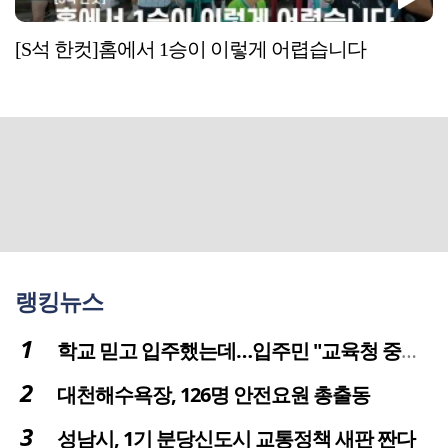
[S석 한컷]홈에서 1승이 이렇게 어렵습니다
랭킹뉴스
학교 믿고 입주했는데…입주민 "교육청 중재 나서라"
대천해수욕장, 126명 안전요원 총출동
성남시, 1기 분당신도시 교통정책 새판 짠다