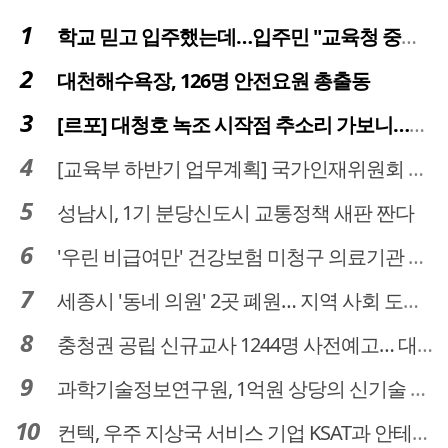
학교 믿고 입주했는데…입주민 "교육청 중재 나서라"
대천해수욕장, 126명 안전요원 총출동
[르포] 대청호 녹조 시작점 추소리 가보니…걷어내도 짙은 초록빛
[교육부 하반기 업무계획] 국가인재위원회 신설… 거점국립대 3곳 성장엔진·AI 분야 패키지 지원
성남시, 1기 분당신도시 교통정책 새판 짠다
'우린 비급여만' 건강보험 미청구 의료기관 대전 65곳 충남 31곳
세종시 '동네 의원' 2곳 폐원… 지역 사회 도마 위
충청권 공립 신규교사 1244명 사전예고… 대전 초등 34명서 4명으로
과학기술정보연구원, 1억원 상당의 신기술 기업 이전 완료
컨텍, 우주 지상국 서비스 기업 KSAT과 안테나 6기 계약 체결