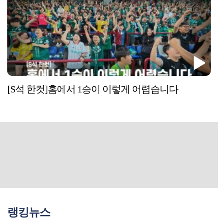
[S석 한컷]홈에서 1승이 이렇게 어렵습니다
랭킹뉴스