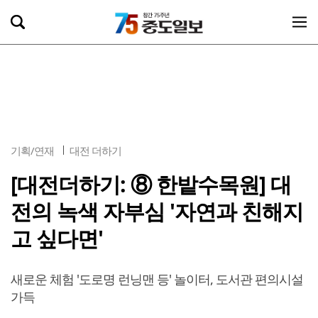
기획/연재
대전 더하기
[대전더하기: ⑧ 한밭수목원] 대
전의 녹색 자부심 '자연과 친해지
고 싶다면'
새로운 체험 '도로명 런닝맨 등' 놀이터, 도서관 편의시설
가득