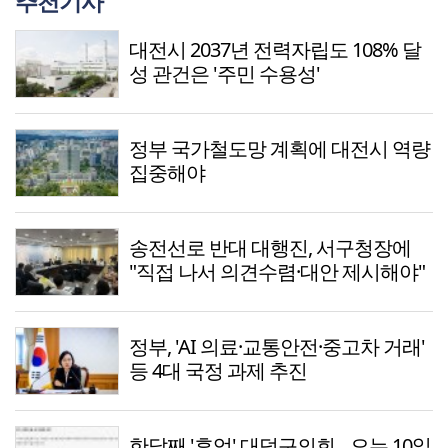
추천기사
대전시 2037년 전력자립도 108% 달
성 관건은 '주민 수용성'
정부 국가철도망 계획에 대전시 역량
집중해야
송전선로 반대 대행진, 서구청장에
"직접 나서 의견수렴·대안 제시해야"
정부, 'AI 의료·교통안전·중고차 거래'
등 4대 국정 과제 추진
한달째 '휴업' 대덕구의회…오는 10일