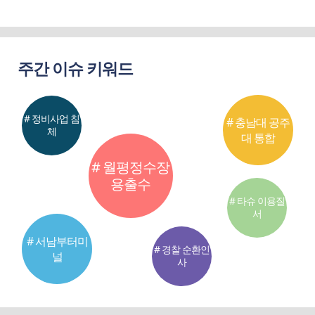
주간 이슈 키워드
# 정비사업 침
# 충남대 공주
체
대 통합
# 월평정수장
용출수
# 타슈 이용질
서
# 서남부터미
# 경찰 순환인
널
사