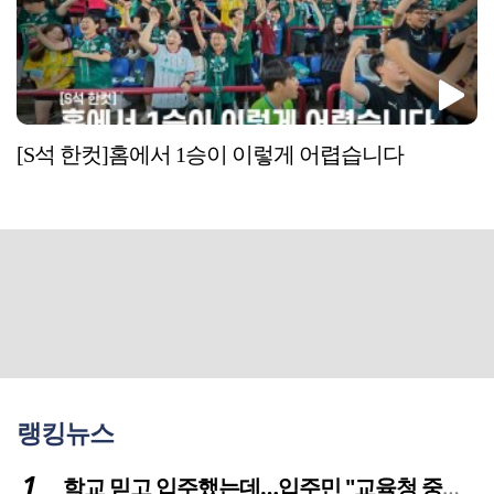
[S석 한컷]홈에서 1승이 이렇게 어렵습니다
랭킹뉴스
학교 믿고 입주했는데…입주민 "교육청 중재 나서라"