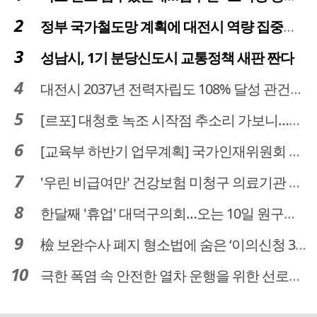
정부 국가철도망 계획에 대전시 역량 집중해야
성남시, 1기 분당신도시 교통정책 새판 짠다
대전시 2037년 전력자립도 108% 달성 관건은 '주민 수용성'
[르포] 대청호 녹조 시작점 추소리 가보니…걷어내도 짙은 초록빛
[교육부 하반기 업무계획] 국가인재위원회 신설… 거점국립대 3곳 성장엔진·AI 분야 패키지 지원
'우린 비급여만' 건강보험 미청구 의료기관 대전 65곳 충남 31곳
한달째 '휴업' 대덕구의회…오는 10일 원구성 다시 돌입
檢 보완수사 폐지 형소법에 숨은 ‘이의신청 3개월 제한’…황운하는 30일 추진
극한 폭염 속 안전한 열차 운행을 위한 선로관리