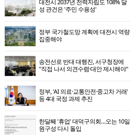
대전시 2037년 전력자립도 108% 달
성 관건은 '주민 수용성'
정부 국가철도망 계획에 대전시 역량
집중해야
송전선로 반대 대행진, 서구청장에
"직접 나서 의견수렴·대안 제시해야"
정부, 'AI 의료·교통안전·중고차 거래'
등 4대 국정 과제 추진
한달째 '휴업' 대덕구의회…오는 10일
원구성 다시 돌입