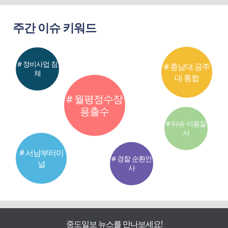
주간 이슈 키워드
# 정비사업 침
# 충남대 공주
체
대 통합
# 월평정수장
용출수
# 타슈 이용질
서
# 서남부터미
# 경찰 순환인
널
사
중도일보 뉴스를 만나보세요!