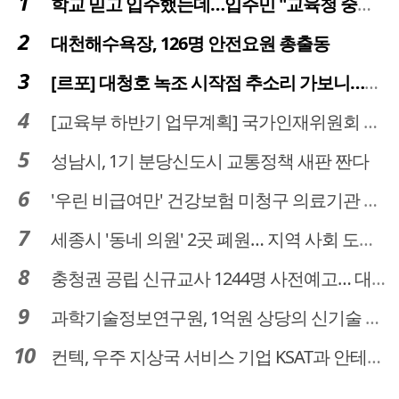
학교 믿고 입주했는데…입주민 "교육청 중재 나서라"
대천해수욕장, 126명 안전요원 총출동
[르포] 대청호 녹조 시작점 추소리 가보니…걷어내도 짙은 초록빛
[교육부 하반기 업무계획] 국가인재위원회 신설… 거점국립대 3곳 성장엔진·AI 분야 패키지 지원
성남시, 1기 분당신도시 교통정책 새판 짠다
'우린 비급여만' 건강보험 미청구 의료기관 대전 65곳 충남 31곳
세종시 '동네 의원' 2곳 폐원… 지역 사회 도마 위
충청권 공립 신규교사 1244명 사전예고… 대전 초등 34명서 4명으로
과학기술정보연구원, 1억원 상당의 신기술 기업 이전 완료
컨텍, 우주 지상국 서비스 기업 KSAT과 안테나 6기 계약 체결