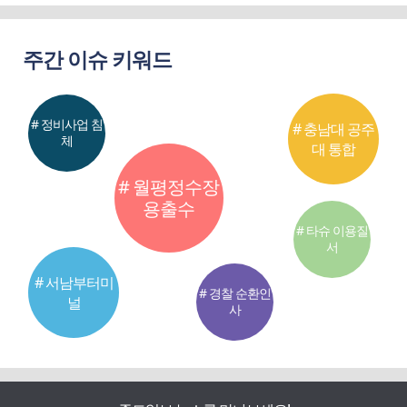
주간 이슈 키워드
# 정비사업 침
# 충남대 공주
체
대 통합
# 월평정수장
용출수
# 타슈 이용질
서
# 서남부터미
# 경찰 순환인
널
사