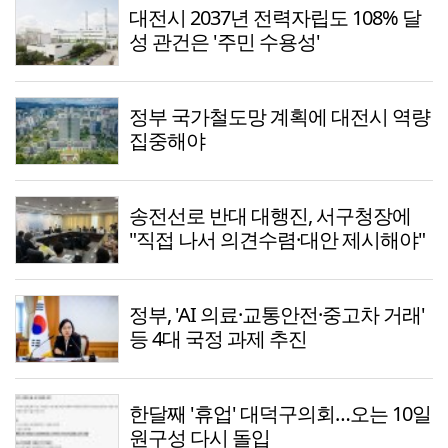
대전시 2037년 전력자립도 108% 달
성 관건은 '주민 수용성'
정부 국가철도망 계획에 대전시 역량
집중해야
송전선로 반대 대행진, 서구청장에
"직접 나서 의견수렴·대안 제시해야"
정부, 'AI 의료·교통안전·중고차 거래'
등 4대 국정 과제 추진
한달째 '휴업' 대덕구의회…오는 10일
원구성 다시 돌입