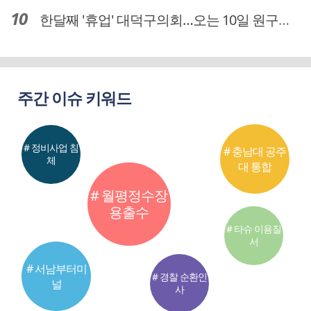
한달째 '휴업' 대덕구의회…오는 10일 원구성 다시 돌입
주간 이슈 키워드
# 정비사업 침
# 충남대 공주
체
대 통합
# 월평정수장
용출수
# 타슈 이용질
서
# 서남부터미
# 경찰 순환인
널
사