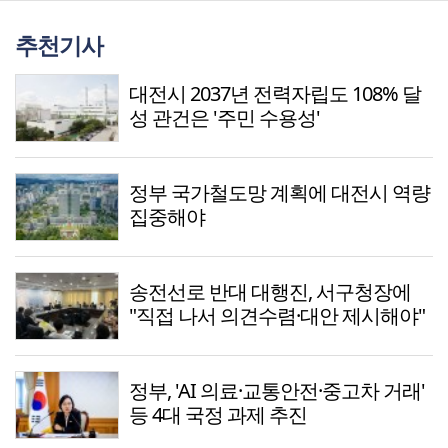
추천기사
대전시 2037년 전력자립도 108% 달
성 관건은 '주민 수용성'
정부 국가철도망 계획에 대전시 역량
집중해야
송전선로 반대 대행진, 서구청장에
"직접 나서 의견수렴·대안 제시해야"
정부, 'AI 의료·교통안전·중고차 거래'
등 4대 국정 과제 추진