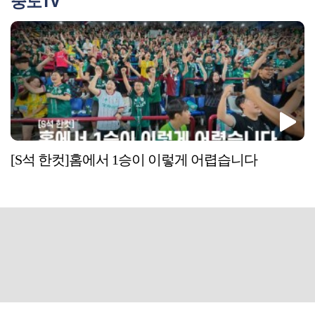
중도TV
[S석 한컷]홈에서 1승이 이렇게 어렵습니다