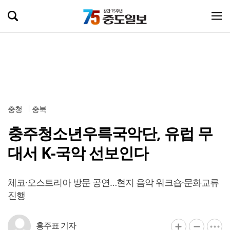
충청
충북
충주청소년우륵국악단, 유럽 무
대서 K-국악 선보인다
체코·오스트리아 방문 공연…현지 음악 워크숍·문화교류
진행
홍주표 기자