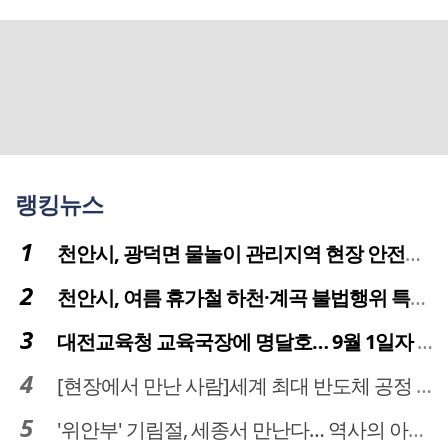
랭킹뉴스
천안시, 광덕면 물놀이 관리지역 현장 안전점검 실시
천안시, 여름 휴가철 하천·계곡 불법행위 특별단속
대전교육청 교육국장에 명달호… 9월 1일자 181명 인사
[현장에서 만난 사람]세계 최대 반도체 공정 장비 제조 기업 ASML 한종호 매니저
'위안부' 기림절, 세종서 만난다… 역사의 아픔 치유, '평화의 장'