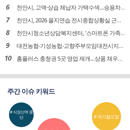
천안시, 고액·상습 체납자 가택수색…승용차 압류·공매 착수
천안시, 2026 을지연습 전시종합상황실 근무자 사전교육
천안시청소년상담복지센터, '스마트폰 가족치유캠프' 운영
대전농협-기성농헙-고향주부모임대전시지회, 이심점심 중식지원 봉사활동
홈플러스 충청권 5곳 영업 재개…상품 채우기 ‘속도전’
주간 이슈 키워드
# 식장산역 중
# 국가철도망
단