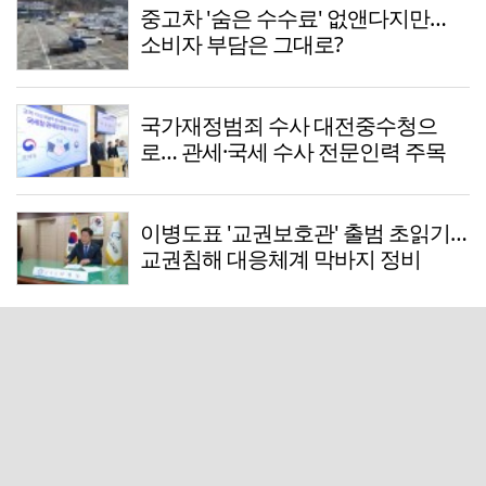
중고차 '숨은 수수료' 없앤다지만…
소비자 부담은 그대로?
국가재정범죄 수사 대전중수청으
로… 관세·국세 수사 전문인력 주목
이병도표 '교권보호관' 출범 초읽기…
교권침해 대응체계 막바지 정비