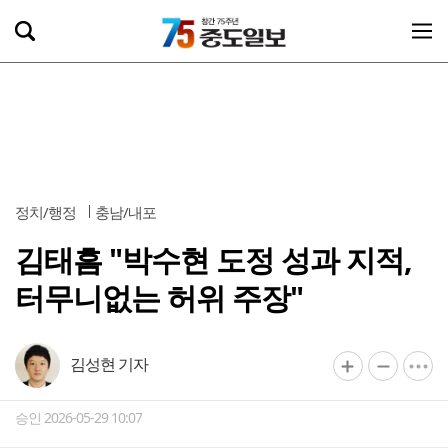
정치/행정
충남/내포
김태흠 "박수현 도정 성과 지적,
터무니없는 허위 주장"
김성현 기자
승인 2026-05-29 10:07