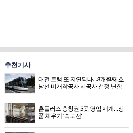
추천기사
대전 트램 또 지연되나…8개월째 호
남선 비개착공사 시공사 선정 난항
홈플러스 충청권 5곳 영업 재개…상
품 채우기 ‘속도전’