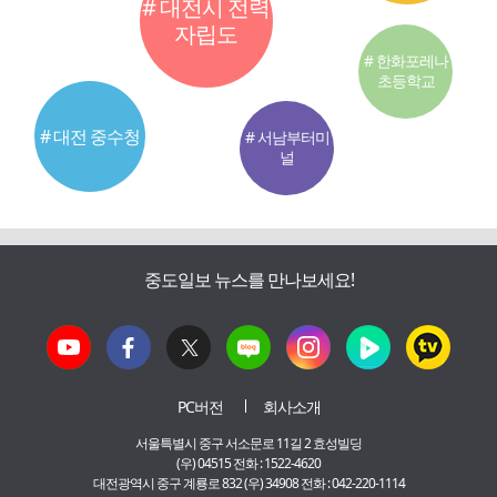
# 대전시 전력
자립도
# 한화포레나
초등학교
# 대전 중수청
# 서남부터미
널
중도일보 뉴스를 만나보세요!
PC버전
회사소개
서울특별시 중구 서소문로 11길 2 효성빌딩
(우) 04515 전화 : 1522-4620
대전광역시 중구 계룡로 832 (우) 34908 전화 : 042-220-1114