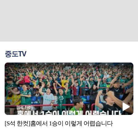
중도TV
[S석 한컷]홈에서 1승이 이렇게 어렵습니다