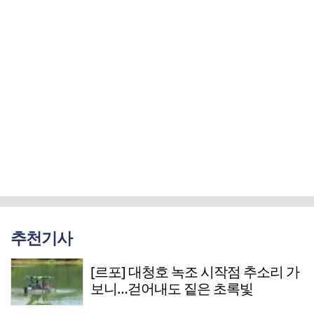
추천기사
[르포] 대청호 녹조 시작점 추소리 가
보니…걷어내도 짙은 초록빛