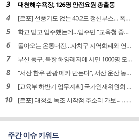
대천해수욕장, 126명 안전요원 총출동
[르포] 선풍기도 없는 40.2도 정산부스… 폭염 속 공영주차장 근로자
학교 믿고 입주했는데…입주민 "교육청 중재 나서라"
돌아오는 온통대전…자치구 지역화폐와 연계·통합 가능할까
부산 동구, 북항 해양레저에 시민 1000명 모였다
"서산 한우 관광 메카 만든다", 서산 운산 농어촌관광휴양단지 조성 본격 시동
[교육부 하반기 업무계획] 국가인재위원회 신설… 거점국립대 3곳 성장엔진·AI 분야 패키지 지원
[르포] 대청호 녹조 시작점 추소리 가보니…걷어내도 짙은 초록빛
주간 이슈 키워드