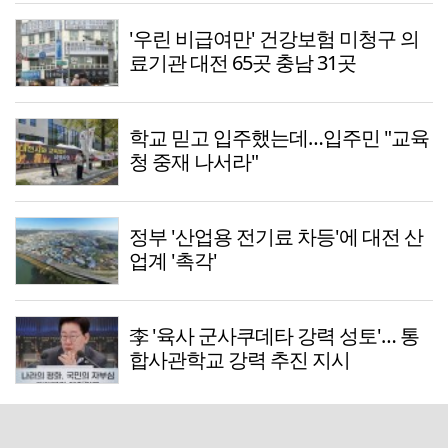
'우린 비급여만' 건강보험 미청구 의
료기관 대전 65곳 충남 31곳
학교 믿고 입주했는데…입주민 "교육
청 중재 나서라"
정부 '산업용 전기료 차등'에 대전 산
업계 '촉각'
李 '육사 군사쿠데타 강력 성토'… 통
합사관학교 강력 추진 지시