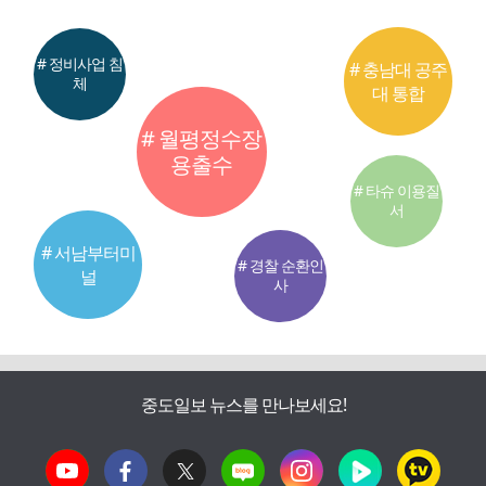
# 정비사업 침
# 충남대 공주
체
대 통합
# 월평정수장
용출수
# 타슈 이용질
서
# 서남부터미
# 경찰 순환인
널
사
중도일보 뉴스를 만나보세요!