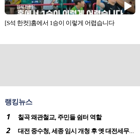
[S석 한컷]홈에서 1승이 이렇게 어렵습니다
랭킹뉴스
칠곡 왜관철교, 주민들 쉼터 역할
대전 중수청, 세종 임시 개청 후 옛 대전세무서 부지로 이전 추진