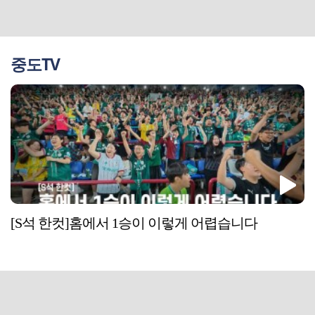
중도TV
[S석 한컷]홈에서 1승이 이렇게 어렵습니다