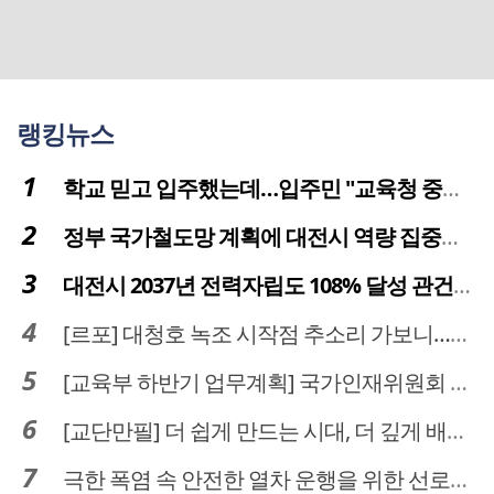
랭킹뉴스
학교 믿고 입주했는데…입주민 "교육청 중재 나서라"
정부 국가철도망 계획에 대전시 역량 집중해야
대전시 2037년 전력자립도 108% 달성 관건은 '주민 수용성'
[르포] 대청호 녹조 시작점 추소리 가보니…걷어내도 짙은 초록빛
[교육부 하반기 업무계획] 국가인재위원회 신설… 거점국립대 3곳 성장엔진·AI 분야 패키지 지원
[교단만필] 더 쉽게 만드는 시대, 더 깊게 배우는 교육
극한 폭염 속 안전한 열차 운행을 위한 선로관리