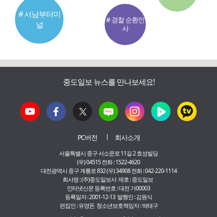
# 서남부터미
# 경찰 순환인
널
사
중도일보 뉴스를 만나보세요!
PC버전
회사소개
서울특별시 중구 서소문로 11길 2 효성빌딩
(우) 04515 전화 : 1522-4620
대전광역시 중구 계룡로 832 (우) 34908 전화 : 042-220-1114
회사명 : (주)중도일보사 제호 : 중도일보
인터넷신문 등록번호 : 대전 가00003
등록일자 : 2001-12-13 발행인 : 김원식
편집인 : 유영돈 청소년보호책임자 : 박태구