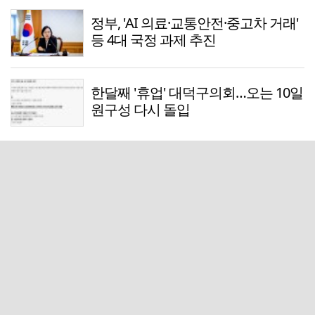
정부, 'AI 의료·교통안전·중고차 거래'
등 4대 국정 과제 추진
한달째 '휴업' 대덕구의회…오는 10일
원구성 다시 돌입