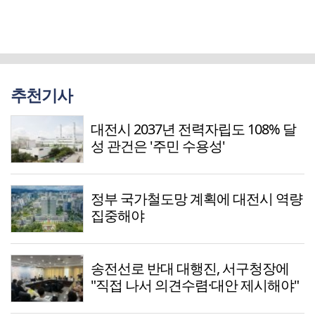
추천기사
대전시 2037년 전력자립도 108% 달
성 관건은 '주민 수용성'
정부 국가철도망 계획에 대전시 역량
집중해야
송전선로 반대 대행진, 서구청장에
"직접 나서 의견수렴·대안 제시해야"