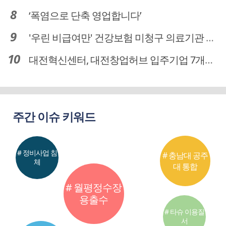
‘폭염으로 단축 영업합니다’
'우린 비급여만' 건강보험 미청구 의료기관 대전 65곳 충남 31곳
대전혁신센터, 대전창업허브 입주기업 7개사 모집
주간 이슈 키워드
# 정비사업 침
# 충남대 공주
체
대 통합
# 월평정수장
용출수
# 타슈 이용질
서