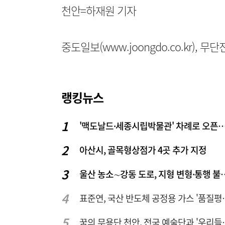
천안=하재원 기자
중도일보(www.joongdo.co.kr), 
랭킹뉴스
'맥도날드·세종시립박물관' 차례로 오픈… 고운동 정
아산시, 골목형상점가 4곳 추가 지정
울산 농소∼강동 도로, 지형
표준연, 국산 반도
꿈의 무용단 천안, 