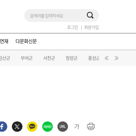
로그인
회원가입
연재
다문화신문
금산군
부여군
서천군
청양군
홍성군
예산군