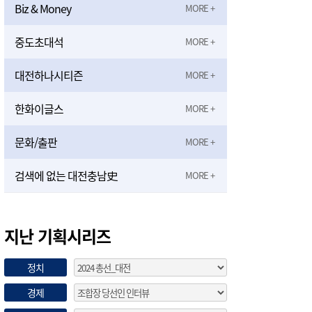
Biz & Money
중도초대석
대전하나시티즌
한화이글스
문화/출판
검색에 없는 대전충남史
지난 기획시리즈
정치
경제