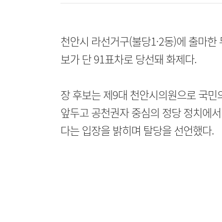
천안시 라선거구(불당1·2동)에 출마한
보가 단 91표차로 당선돼 화제다.
장 후보는 제9대 천안시의원으로 국민
앞두고 공천권자 중심의 정당 정치에서
다는 입장을 밝히며 탈당을 선언했다.