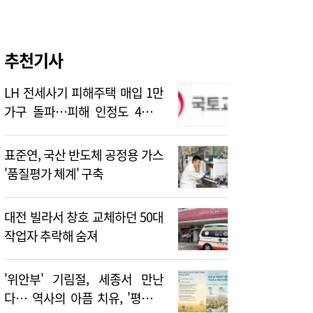
추천기사
LH 전세사기 피해주택 매입 1만
가구 돌파…피해 인정도 4만건
넘어
표준연, 국산 반도체 공정용 가스
'품질평가 체계' 구축
대전 빌라서 창호 교체하던 50대
작업자 추락해 숨져
'위안부' 기림절, 세종서 만난
다… 역사의 아픔 치유, '평화의