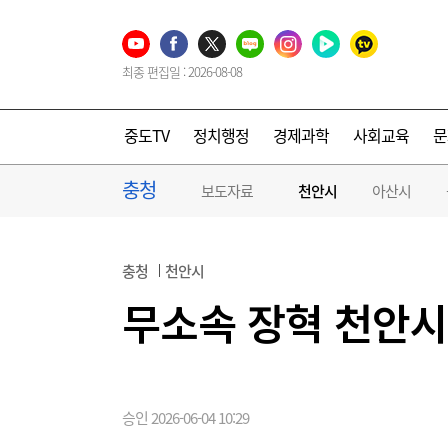
최종 편집일 : 2026-08-08
중도TV
정치행정
경제과학
사회교육
문
충청
보도자료
천안시
아산시
충청
천안시
무소속 장혁 천안시
승인 2026-06-04 10:29