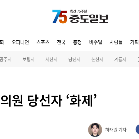
화
오피니언
스포츠
전국
충청
비주얼
사람들
기획
공주시
보령시
서산시
당진시
논산시
계룡시
의원 당선자 ‘화제’
하재원 기자