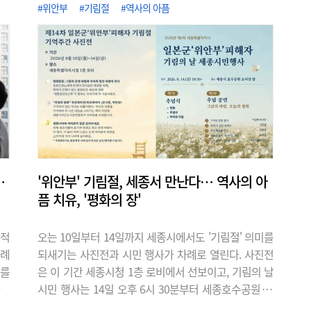
앞에서 적법한 영업 신고를 하지 않은 채
#위안부
#기림절
#역사의 아픔
운영 중인 서구 월평동의 모 예식장에 대
한 소비자 피해 방지와 유사 사례를 막기
위한 대책이 필요하다고 강조했다. 앞서
해당 업체는 공연장 용도로 건축 허가를
받았으나 예식 영업을 했고, 일반음식점
영업 신고 없이 음식을 조리하고 제공 했
다. 서구청은..
…
'위안부' 기림절, 세종서 만난다… 역사의 아
픔 치유, '평화의 장'
실적
오는 10일부터 14일까지 세종시에서도 '기림절' 의미를
사례
되새기는 사진전과 시민 행사가 차례로 열린다. 사진전
차를
은 이 기간 세종시청 1층 로비에서 선보이고, 기림의 날
대하
시민 행사는 14일 오후 6시 30분부터 세종호수공원 앞
 등
평화의 소녀상 일대에서 진행된다. 세종여성회를 비롯한