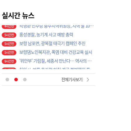
보령 남포면, 광복절 태극기 캠페인 추진
5시간전
실시간 뉴스
보령댐노인복지관, 폭염 대비 건강교육 실시
5시간전
'위안부' 기림절, 세종서 만난다… 역사의 아픔 치유, '평화의 장'
9시간전
천안시, 여름 휴가철 하천·계곡 불법행위 특별단속
9시간전
천안시, 고액·상습 체납자 가택수색…승용차 압류·공매 착수
9시간전
천안시청소년상담복지센터, '스마트폰 가족치유캠프' 운영
9시간전
천안시, 2026 을지연습 전시종합상황실 근무자 사전교육
9시간전
천안시, 광덕면 물놀이 관리지역 현장 안전점검 실시
9시간전
충주시시설관리공단, 재난안전통신망 정기교신…현장 대응체계 강화
1시간전
전체기사보기
대전농협-기성농헙-고향주부모임대전시지회, 이심점심 중식지원 봉사활동
2시간전
부여소방서, 폭염 속 드론 띄웠더니…땡볕 밭일 어르신 포착 ‘긴급 귀가’
3시간전
이용우 부여군수, 폭염·화재 ‘복합재난’ 총력 대응…취약현장 직접 챙겼다
3시간전
직장·공장 새마을운동 증평協, 아동·청소년에게 따뜻한 정 나눠
4시간전