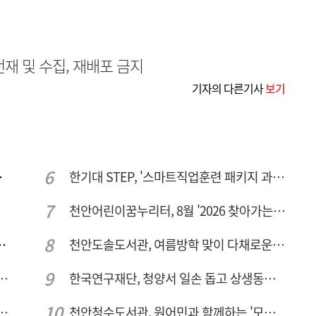
무단전재 및 수집, 재배포 금지
기자의 다른기사
보기
주여건 좋아진다
한기대 STEP, '스마트직업훈련 패키지 과정 3기' 모집
천안어린이꿈누리터, 8월 '2026 찾아가는 팝업놀이터' 운영
 변형·통행 불편 해법 찾는다
천안도솔도서관, 여름방학 맞이 다채로운 독서문화 프로그램 운영
체 공정용 가스 '품질평가 체계' 구축
한국연구재단, 청양서 일손 돕고 상생동반 친구맺기 봉사활동
전국 예술단과 '우리들의 하모니' 선보여
천안청수도서관, 원어민과 함께하는 '모든 영어 모든 독서' 운영