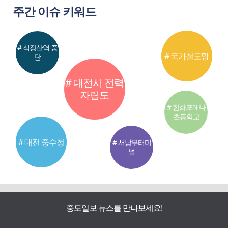
주간 이슈 키워드
# 식장산역 중
# 국가철도망
단
# 대전시 전력
자립도
# 한화포레나
초등학교
# 대전 중수청
# 서남부터미
널
중도일보 뉴스를 만나보세요!