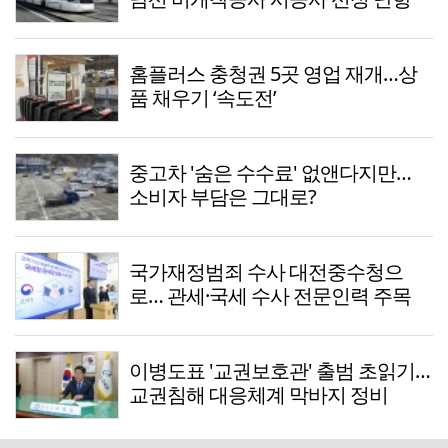
홈플러스 충청권 5곳 영업 재개…상
품 채우기 ‘속도전’
중고차 '숨은 수수료' 없앤다지만…
소비자 부담은 그대로?
국가재정범죄 수사 대전중수청으
로… 관세·국세 수사 전문인력 주목
이병도표 '교권보호관' 출범 초읽기…
교권침해 대응체계 막바지 정비