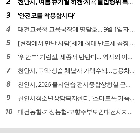
천안시, 여름 휴가철 하천·계곡 불법행위 특별단속
‘안전모를 착용합시다’
대전교육청 교육국장에 명달호… 9월 1일자 181명 인사
[현장에서 만난 사람]세계 최대 반도체 공정 장비 제조 기업 ASML 한종호 매니저
'위안부' 기림절, 세종서 만난다… 역사의 아픔 치유, '평화의 장'
천안시, 고액·상습 체납자 가택수색…승용차 압류·공매 착수
천안시, 2026 을지연습 전시종합상황실 근무자 사전교육
천안시청소년상담복지센터, '스마트폰 가족치유캠프' 운영
대전농협-기성농헙-고향주부모임대전시지회, 이심점심 중식지원 봉사활동