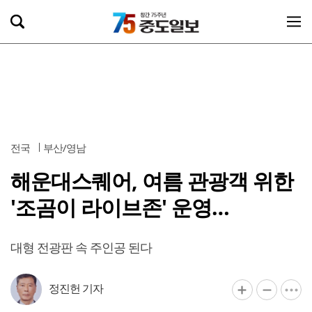
전국
부산/영남
해운대스퀘어, 여름 관광객 위한
'조곰이 라이브존' 운영…
대형 전광판 속 주인공 된다
정진헌 기자